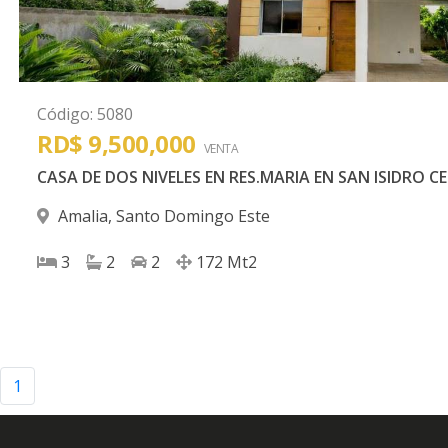
Código
:
5080
RD$ 9,500,000
VENTA
CASA DE DOS NIVELES EN RES.MARIA EN SAN ISIDRO 
Amalia
,
Santo Domingo Este
3
2
2
172
Mt2
1