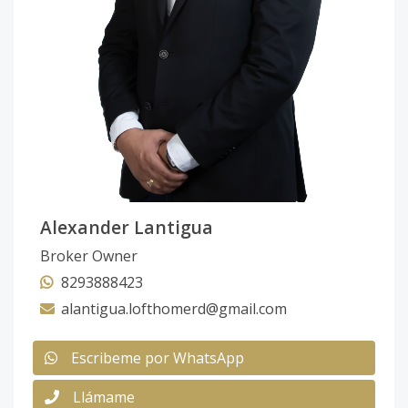
Alexander Lantigua
Broker Owner
8293888423
alantigua.lofthomerd@gmail.com
Escribeme por WhatsApp
Llámame