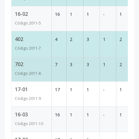
16-02
16
1
1
-
1
33
Código
2011
-5
402
4
2
3
1
2
1
Código
2011
-7
702
7
3
3
1
2
1
Código
2011
-8
17-01
17
1
1
-
1
38
Código
2011
-9
16-03
16
1
1
-
1
28
Código
2011
-10