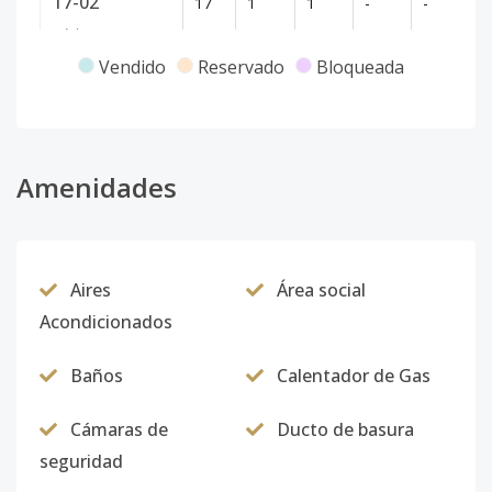
17-02
17
1
1
-
-
33
Código
2011
-11
Vendido
Reservado
Bloqueada
17-05
16
1
1
-
1
39
Código
2011
-12
801
Amenidades
8
1
2
1
1
6
Código
2011
-1
Aires
Área social
Acondicionados
Baños
Calentador de Gas
Cámaras de
Ducto de basura
seguridad