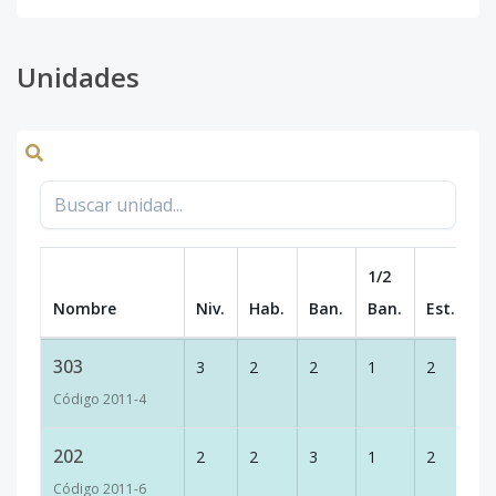
Unidades
1/2
Nombre
Niv.
Hab.
Ban.
Ban.
Est.
m
303
3
2
2
1
2
1
Código
2011
-4
202
2
2
3
1
2
1
Código
2011
-6