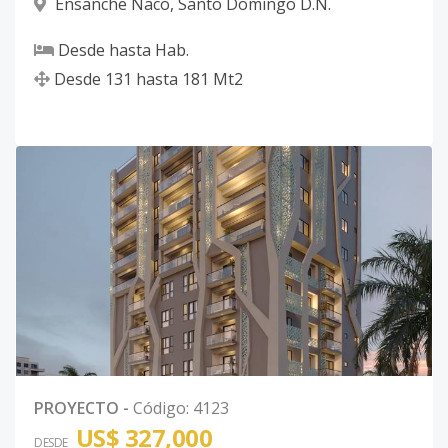
Ensanche Naco
,
Santo Domingo D.N.
Desde
hasta
Hab.
Desde
131
hasta
181
Mt2
PROYECTO
-
Código
:
4123
US$ 327,000
DESDE