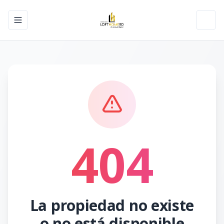
Toggle navigation menu
Toggl
404
La propiedad no existe
o no está disponible