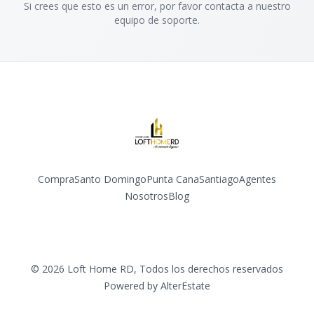
Si crees que esto es un error, por favor contacta a nuestro
equipo de soporte.
Compra
Santo Domingo
Punta Cana
Santiago
Agentes
Nosotros
Blog
Facebook
Instagram
YouTube
©
2026
Loft Home RD
,
Todos los derechos reservados
Powered by
AlterEstate