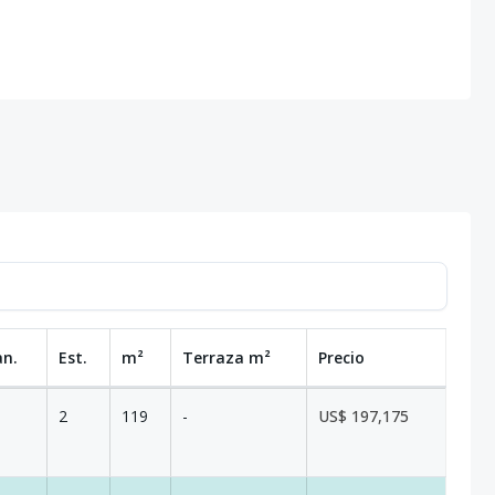
an.
Est.
m²
Terraza
m²
Precio
2
119
-
US$ 197,175