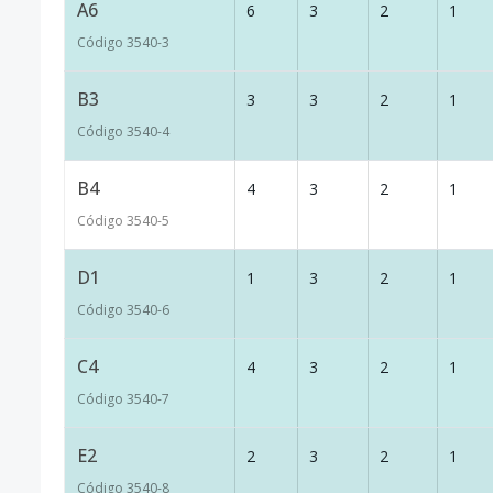
A6
6
3
2
1
Código
3540
-3
B3
3
3
2
1
Código
3540
-4
B4
4
3
2
1
Código
3540
-5
D1
1
3
2
1
Código
3540
-6
C4
4
3
2
1
Código
3540
-7
E2
2
3
2
1
Código
3540
-8