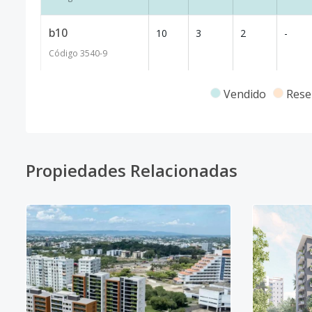
b10
10
3
2
-
Código
3540
-9
A2
2
3
2
1
Vendido
Rese
Código
3540
-1
Propiedades Relacionadas