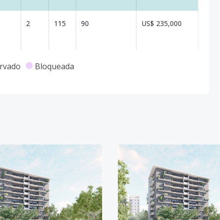
2
115
90
US$ 235,000
2
119
-
US$ 190,832
rvado
Bloqueada