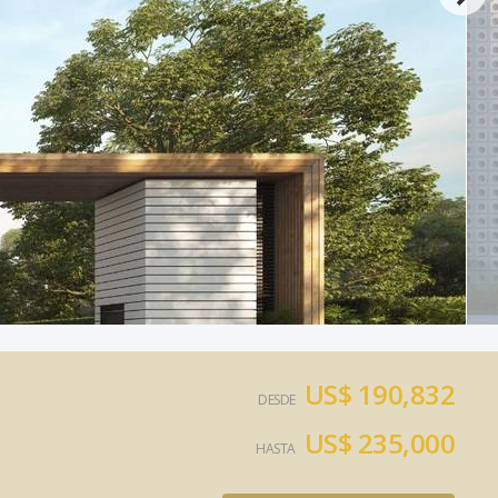
US$ 190,832
DESDE
US$ 235,000
HASTA