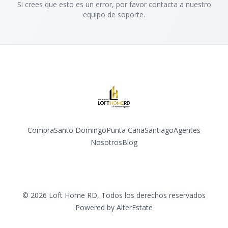
Si crees que esto es un error, por favor contacta a nuestro
equipo de soporte.
Compra
Santo Domingo
Punta Cana
Santiago
Agentes
Nosotros
Blog
Facebook
Instagram
YouTube
©
2026
Loft Home RD
,
Todos los derechos reservados
Powered by
AlterEstate