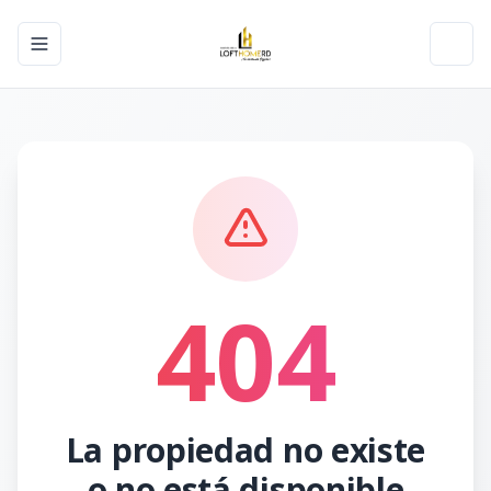
Toggle navigation menu
Toggl
404
La propiedad no existe
o no está disponible