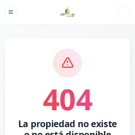
Toggle navigation menu
Toggl
404
La propiedad no existe
o no está disponible