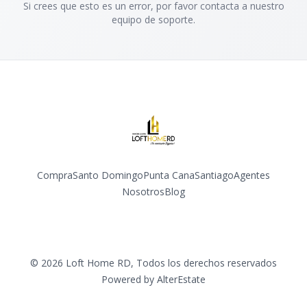
Si crees que esto es un error, por favor contacta a nuestro
equipo de soporte.
Compra
Santo Domingo
Punta Cana
Santiago
Agentes
Nosotros
Blog
Facebook
Instagram
YouTube
©
2026
Loft Home RD
,
Todos los derechos reservados
Powered by
AlterEstate