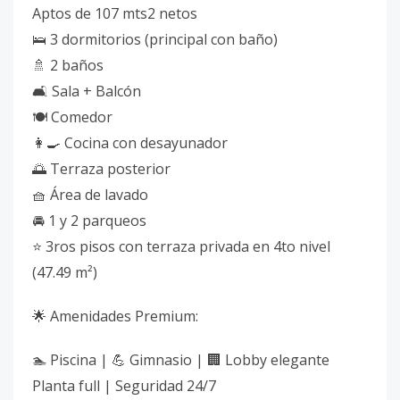
Aptos de 107 mts2 netos
🛌 3 dormitorios (principal con baño)
🚿 2 baños
🛋️ Sala + Balcón
🍽️ Comedor
👩‍🍳 Cocina con desayunador
🌅 Terraza posterior
🧺 Área de lavado
🚘 1 y 2 parqueos
⭐ 3ros pisos con terraza privada en 4to nivel
(47.49 m²)
🌟 Amenidades Premium:
🏊 Piscina | 💪 Gimnasio | 🏢 Lobby elegante
Planta full | Seguridad 24/7