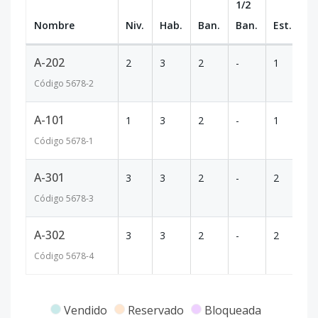
1/2
Nombre
Niv.
Hab.
Ban.
Ban.
Est.
m
A-202
2
3
2
-
1
1
Código
5678
-2
A-101
1
3
2
-
1
1
Código
5678
-1
A-301
3
3
2
-
2
1
Código
5678
-3
A-302
3
3
2
-
2
1
Código
5678
-4
Vendido
Reservado
Bloqueada