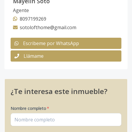
Mayelin Soto
Agente
8097199269
sotolofthome@gmail.com
Escribeme por WhatsApp
Llámame
¿Te interesa este inmueble?
Nombre completo
*