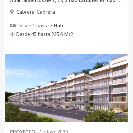
Apartamentos de 1, 2 y 3 habitaciones en Cabrera Maria Trinidad Sanchez
Cabrera
,
Cabrera
Desde
1
hasta
3
Hab.
Desde
45
hasta
225.6
Mt2
PROYECTO
-
Código
:
2099