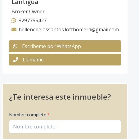
Lantigua
Broker Owner
8297755427
hellenedelossantos.lofthomerd@gmail.com
Escribeme por WhatsApp
Llámame
¿Te interesa este inmueble?
Nombre completo
*