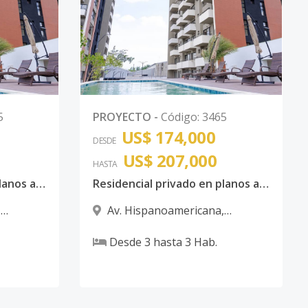
5
PROYECTO
-
Código
:
3465
US$ 174,000
DESDE
US$ 207,000
HASTA
Residencial privado en planos apartamentos, ubicado en la Avenida Hispanoamericana, Santiago.
Residencial privado en planos apartamentos, ubicado en la Avenida Hispanoamericana, Santiago.
,
Av. Hispanoamericana
,
Santiago
Desde
3
hasta
3
Hab.