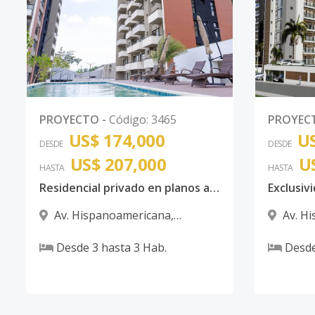
PROYECTO
-
Código
:
3465
PROYEC
US$ 174,000
US
DESDE
DESDE
US$ 207,000
U
HASTA
HASTA
Residencial privado en planos apartamentos, ubicado en la Avenida Hispanoamericana, Santiago.
Av. Hispanoamericana
,
Av. H
Santiago
Santiago
Desde
3
hasta
3
Hab.
Desd