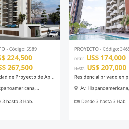
0
TO
-
Código
:
5589
PROYECTO
-
Código
:
346
$ 224,500
US$ 174,000
DESDE
S$ 267,500
US$ 207,000
HASTA
Exclusividad de Proyecto de Apartamentos de 3 Habitaciones en Urb. Thomen Santiago
ispanoamericana
,
Av. Hispanoamericana
Santiago
e
3
hasta
3
Hab.
Desde
3
hasta
3
Hab.