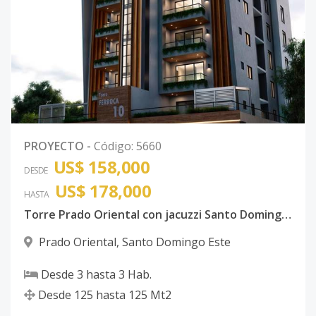
PROYECTO
-
Código
:
5660
US$ 158,000
DESDE
US$ 178,000
HASTA
Torre Prado Oriental con jacuzzi Santo Domingo Este con ancestor
Prado Oriental
,
Santo Domingo Este
Desde
3
hasta
3
Hab.
Desde
125
hasta
125
Mt2