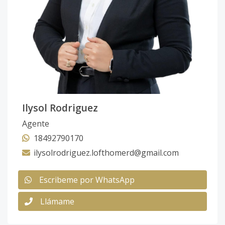
Ilysol Rodriguez
Agente
18492790170
ilysolrodriguez.lofthomerd@gmail.com
Escribeme por WhatsApp
Llámame