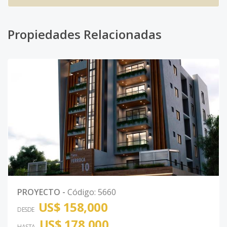
Propiedades Relacionadas
PROYECTO
-
Código
:
5660
US$ 158,000
DESDE
US$ 178,000
HASTA