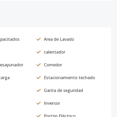
apacitados
Area de Lavado
calentador
desayunador
Comedor
carga
Estacionamiento techado
Garita de seguridad
Inversor
Portón Eléctrico