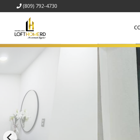
(809) 792-4730
C