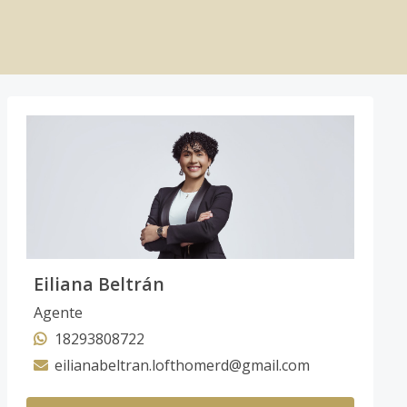
Eiliana Beltrán
Agente
18293808722
eilianabeltran.lofthomerd@gmail.com