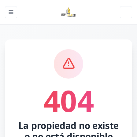
Toggle navigation menu
Toggl
404
La propiedad no existe
o no está disponible