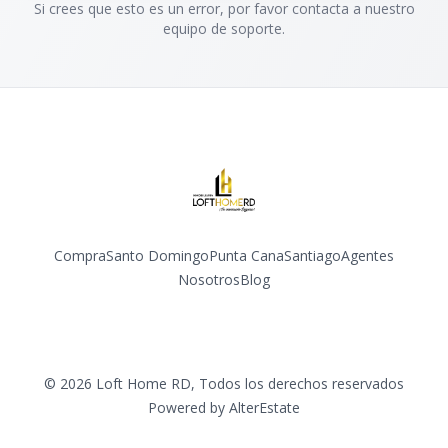
Si crees que esto es un error, por favor contacta a nuestro
equipo de soporte.
Compra
Santo Domingo
Punta Cana
Santiago
Agentes
Nosotros
Blog
Facebook
Instagram
YouTube
©
2026
Loft Home RD
,
Todos los derechos reservados
Powered by
AlterEstate