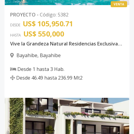
VENTA
PROYECTO
-
Código
:
5382
US$ 105,950.71
DESDE
US$ 550,000
HASTA
Vive la Grandeza Natural Residencias Exclusivas con Amenidades de Lujo en el Caribe
Bayahibe
,
Bayahibe
Desde
1
hasta
3
Hab.
Desde
46.49
hasta
236.99
Mt2