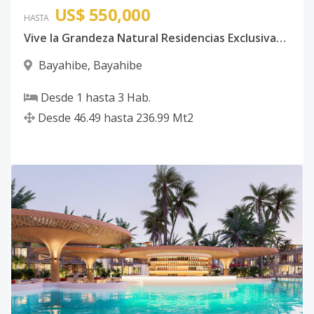
US$ 550,000
HASTA
Vive la Grandeza Natural Residencias Exclusivas con Amenidades de Lujo en el Caribe
Bayahibe
,
Bayahibe
Desde
1
hasta
3
Hab.
Desde
46.49
hasta
236.99
Mt2