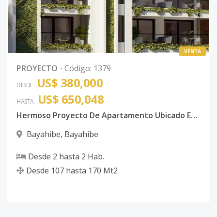
VENTA
PROYECTO
-
Código
:
1379
US$ 380,000
DESDE
US$ 650,048
HASTA
Hermoso Proyecto De Apartamento Ubicado En La Altagracia Bayahibe
Bayahibe
,
Bayahibe
Desde
2
hasta
2
Hab.
Desde
107
hasta
170
Mt2