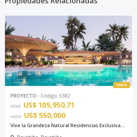
Propiedades Relacionadas
VENTA
PROYECTO
-
Código
:
5382
US$ 105,950.71
DESDE
US$ 550,000
HASTA
Vive la Grandeza Natural Residencias Exclusivas con Amenidades de Lujo en el Caribe