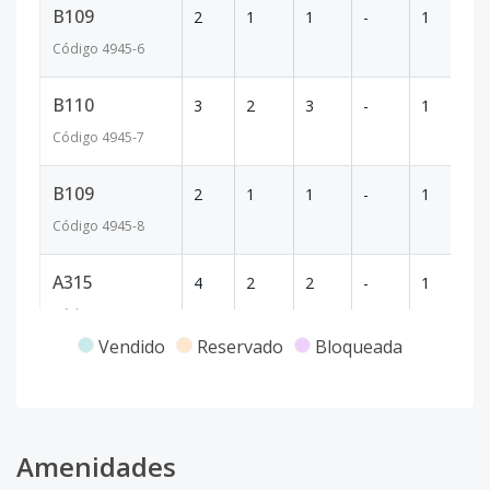
B109
2
1
1
-
1
63
Código
4945
-6
B110
3
2
3
-
1
80
Código
4945
-7
B109
2
1
1
-
1
63
Código
4945
-8
A315
4
2
2
-
1
83
Código
4945
-9
Vendido
Reservado
Bloqueada
A110
2
1
1
-
1
59
Código
4945
-10
B107
Amenidades
2
1
1
-
1
38