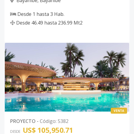
Bayahibe
,
Bayahibe
Desde
1
hasta
3
Hab.
Desde
46.49
hasta
236.99
Mt2
VENTA
PROYECTO
-
Código
:
5382
US$ 105,950.71
DESDE