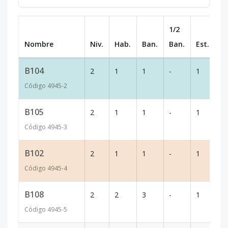
1/2
Nombre
Niv.
Hab.
Ban.
Ban.
Est.
m
B104
2
1
1
-
1
42
Código
4945
-2
B105
2
1
1
-
1
41
Código
4945
-3
B102
2
1
1
-
1
43
Código
4945
-4
B108
2
2
3
-
1
91
Código
4945
-5