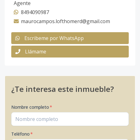
Agente
8494090987
maurocampos.lofthomerd@gmail.com
Escribeme por WhatsApp
Llámame
¿Te interesa este inmueble?
Nombre completo
*
Teléfono
*