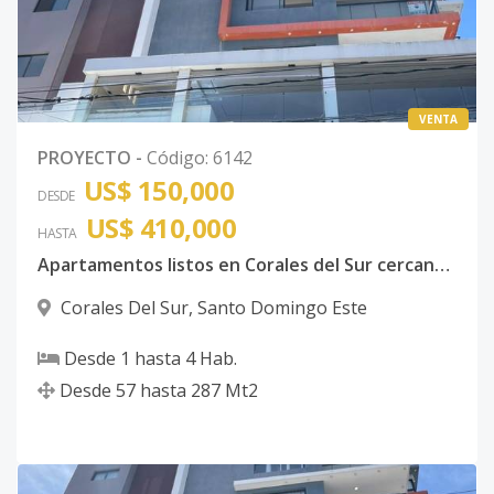
VENTA
PROYECTO
-
Código
:
6142
US$ 150,000
DESDE
US$ 410,000
HASTA
Apartamentos listos en Corales del Sur cercano al Centro Comercial City Center de 1,2 y 3 Habitaciones con excelentes amenidades Santo Domingo Este
Corales Del Sur
,
Santo Domingo Este
Desde
1
hasta
4
Hab.
Desde
57
hasta
287
Mt2