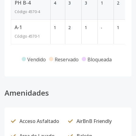
PH B-4
4
3
3
1
2
11
Código
4570
-4
A-1
1
2
1
-
1
7
Código
4570
-1
Vendido
Reservado
Bloqueada
Amenidades
Acceso Asfaltado
AirBnB Friendly