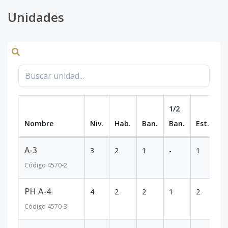
Unidades
1/2
Nombre
Niv.
Hab.
Ban.
Ban.
Est.
m
A-3
3
2
1
-
1
8
Código
4570
-2
PH A-4
4
2
2
1
2
1
Código
4570
-3