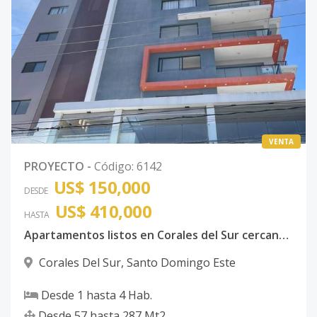
VENTA
PROYECTO
-
Código
:
6142
US$ 150,000
DESDE
US$ 410,000
HASTA
Apartamentos listos en Corales del Sur cercano al Centro Comercial City Center de 1,2 y 3 Habitaciones con excelentes amenidades Santo Domingo Este
Corales Del Sur
,
Santo Domingo Este
Desde
1
hasta
4
Hab.
Desde
57
hasta
287
Mt2