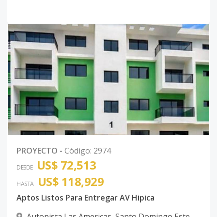
PROYECTO
-
Código
:
2974
US$ 72,513
DESDE
US$ 118,929
HASTA
Aptos Listos Para Entregar AV Hipica
Autopista Las Americas
,
Santo Domingo Este