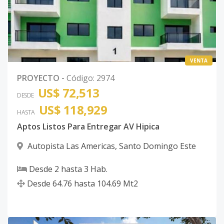
VENTA
PROYECTO
-
Código
:
2974
US$ 72,513
DESDE
US$ 118,929
HASTA
Aptos Listos Para Entregar AV Hipica
Autopista Las Americas
,
Santo Domingo Este
Desde
2
hasta
3
Hab.
Desde
64.76
hasta
104.69
Mt2