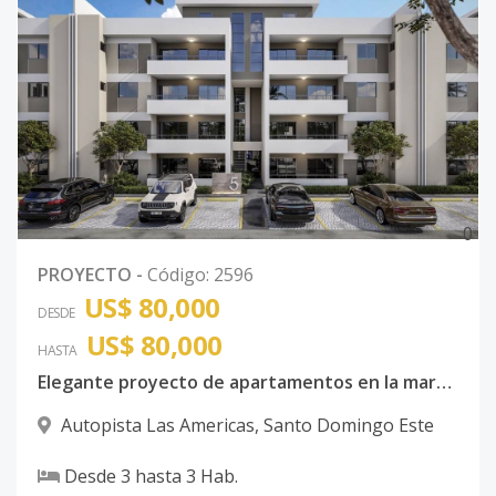
0
PROYECTO
-
Código
:
2596
US$ 80,000
DESDE
US$ 80,000
HASTA
Elegante proyecto de apartamentos en la marginal de las americas
Autopista Las Americas
,
Santo Domingo Este
Desde
3
hasta
3
Hab.