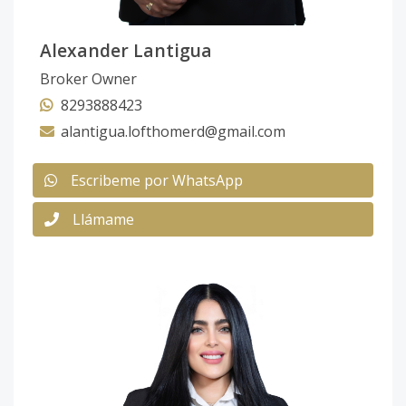
Alexander Lantigua
Broker Owner
8293888423
alantigua.lofthomerd@gmail.com
Escribeme por WhatsApp
Llámame