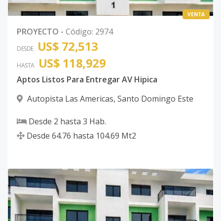
VENTA
PROYECTO
-
Código
:
2974
US$ 72,513
DESDE
US$ 118,929
HASTA
Aptos Listos Para Entregar AV Hipica
Autopista Las Americas
,
Santo Domingo Este
Desde
2
hasta
3
Hab.
Desde
64.76
hasta
104.69
Mt2