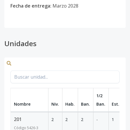
Fecha de entrega:
Marzo 2028
Unidades
1/2
Nombre
Niv.
Hab.
Ban.
Ban.
Est.
m
201
2
2
2
-
1
10
Código
5426
-3