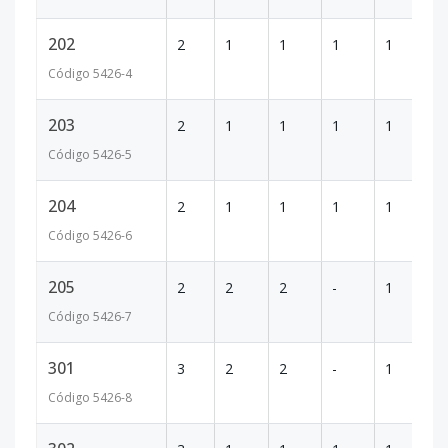
202
2
1
1
1
1
65
Código
5426
-4
203
2
1
1
1
1
72
Código
5426
-5
204
2
1
1
1
1
74
Código
5426
-6
205
2
2
2
-
1
10
Código
5426
-7
301
3
2
2
-
1
10
Código
5426
-8