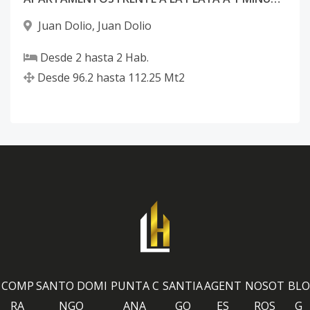
Juan Dolio
,
Juan Dolio
Desde
2
hasta
2
Hab.
Desde
96.2
hasta
112.25
Mt2
COMP
SANTO DOMI
PUNTA C
SANTIA
AGENT
NOSOT
BLO
RA
NGO
ANA
GO
ES
ROS
G