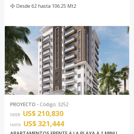
Desde
62
hasta
106.25
Mt2
PROYECTO
-
Código
:
3252
US$ 210,830
DESDE
US$ 321,444
HASTA
APARTAMENTOS FRENTE A LA PLAYA A 1 MINUTO WALKING DISTANCE