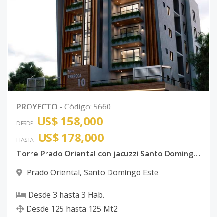
PROYECTO
-
Código
:
5660
US$ 158,000
DESDE
US$ 178,000
HASTA
Torre Prado Oriental con jacuzzi Santo Domingo Este con ancestor
Prado Oriental
,
Santo Domingo Este
Desde
3
hasta
3
Hab.
Desde
125
hasta
125
Mt2