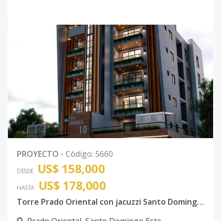
PROYECTO
-
Código
:
5660
US$ 158,000
DESDE
US$ 178,000
HASTA
Torre Prado Oriental con jacuzzi Santo Domingo Este con ancestor
Prado Oriental
,
Santo Domingo Este