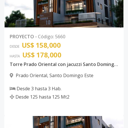
0
PROYECTO
-
Código
:
5660
US$ 158,000
DESDE
US$ 178,000
HASTA
Torre Prado Oriental con jacuzzi Santo Domingo Este con ancestor
Prado Oriental
,
Santo Domingo Este
Desde
3
hasta
3
Hab.
Desde
125
hasta
125
Mt2