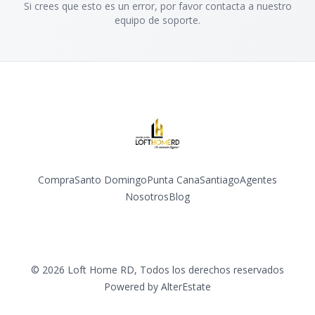
Si crees que esto es un error, por favor contacta a nuestro
equipo de soporte.
Compra
Santo Domingo
Punta Cana
Santiago
Agentes
Nosotros
Blog
Facebook
Instagram
YouTube
©
2026
Loft Home RD
,
Todos los derechos reservados
Powered by
AlterEstate