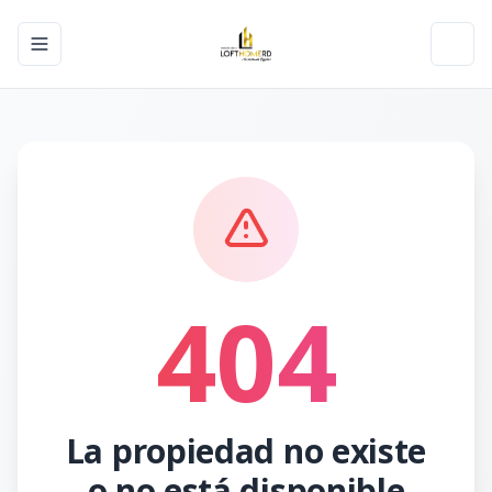
Toggle navigation menu
Toggl
404
La propiedad no existe
o no está disponible