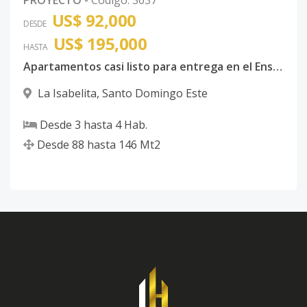
PROYECTO
-
Código
:
3637
US$ 92,000
DESDE
US$ 195,000
HASTA
Apartamentos casi listo para entrega en el Ensanche Isabelita, Proximo a la Ave. España.
La Isabelita
,
Santo Domingo Este
Desde
3
hasta
4
Hab.
Desde
88
hasta
146
Mt2