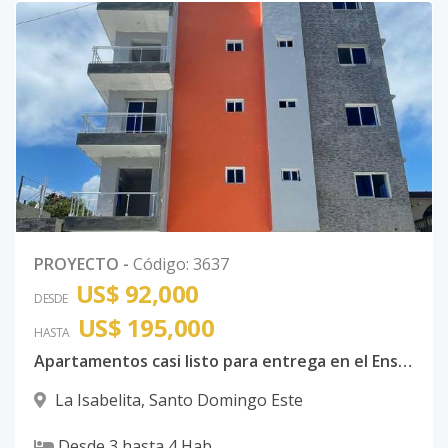
PROYECTO
-
Código
:
3637
US$ 92,000
DESDE
US$ 195,000
HASTA
Apartamentos casi listo para entrega en el Ensanche Isabelita, Proximo a la Ave. España.
La Isabelita
,
Santo Domingo Este
Desde
3
hasta
4
Hab.