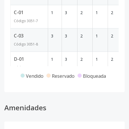
C-01
1
3
2
1
2
1
Código
3051
-7
C-03
3
3
2
1
2
1
Código
3051
-8
D-01
1
3
2
1
2
1
Código
3051
-9
Vendido
Reservado
Bloqueada
D-02
2
3
2
1
2
1
Código
3051
-10
D-03
Amenidades
3
3
2
1
2
1
Código
3051
-11