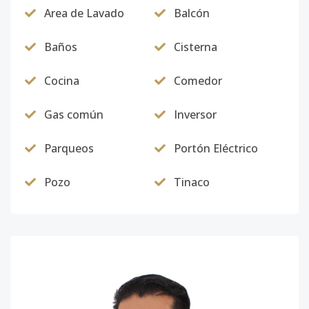
D-04
4
3
2
1
2
22
Area de Lavado
Balcón
Código
3051
-12
Baños
Cisterna
A-02
2
3
2
1
2
13
Código
3051
-1
Cocina
Comedor
Gas común
Inversor
Parqueos
Portón Eléctrico
Pozo
Tinaco