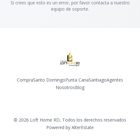
Si crees que esto es un error, por favor contacta a nuestro
equipo de soporte.
Compra
Santo Domingo
Punta Cana
Santiago
Agentes
Nosotros
Blog
Facebook
Instagram
YouTube
©
2026
Loft Home RD
,
Todos los derechos reservados
Powered by
AlterEstate