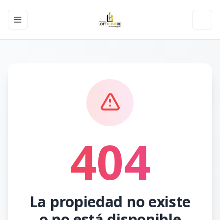
Toggle navigation menu
Toggl
404
La propiedad no existe
o no está disponible