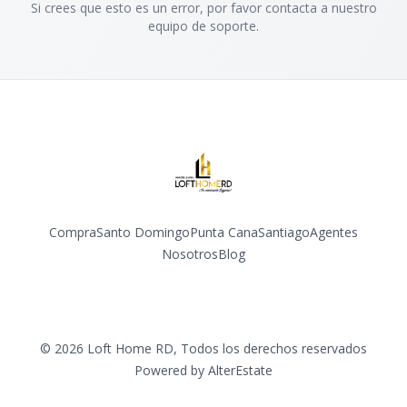
Si crees que esto es un error, por favor contacta a nuestro
equipo de soporte.
Compra
Santo Domingo
Punta Cana
Santiago
Agentes
Nosotros
Blog
Facebook
Instagram
YouTube
©
2026
Loft Home RD
,
Todos los derechos reservados
Powered by
AlterEstate