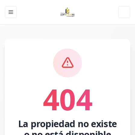
Toggle navigation menu
Toggl
404
La propiedad no existe
o no está disponible