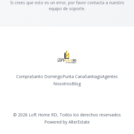
Si crees que esto es un error, por favor contacta a nuestro
equipo de soporte.
Compra
Santo Domingo
Punta Cana
Santiago
Agentes
Nosotros
Blog
Facebook
Instagram
YouTube
©
2026
Loft Home RD
,
Todos los derechos reservados
Powered by
AlterEstate