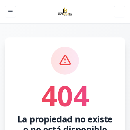
Toggle navigation menu
Toggl
404
La propiedad no existe
o no está disponible