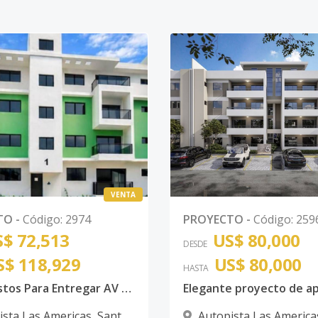
VENTA
TO
-
Código
:
2974
PROYECTO
-
Código
:
259
$ 72,513
US$ 80,000
DESDE
S$ 118,929
US$ 80,000
HASTA
Aptos Listos Para Entregar AV Hipica
ista Las Americas
,
Santo
Autopista Las America