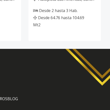
Domingo Este
Desde
2
hasta
3
Hab.
Desde
64.76
hasta
104.69
Mt2
ROS
BLOG