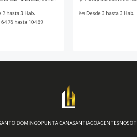
 Este
Domingo Este
e
2
hasta
3
Hab.
Desde
3
hasta
3
Hab.
64.76
hasta
104.69
SANTO DOMINGO
PUNTA CANA
SANTIAGO
AGENTES
NOSOT