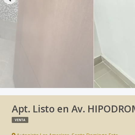
Apt. Listo en Av. HIPODR
VENTA