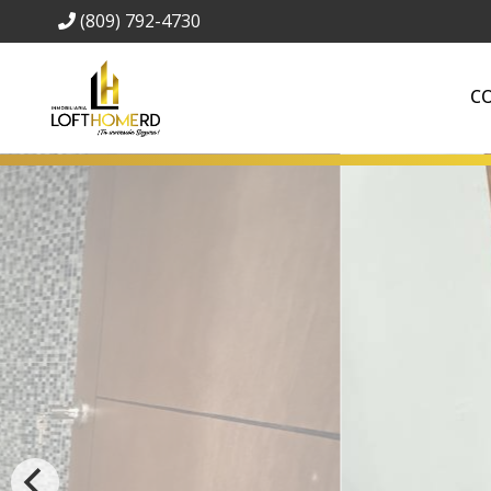
(809) 792-4730
C