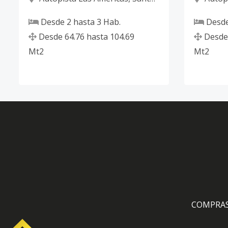
Domingo Este
Domingo
Desde
2
hasta
3
Hab.
Desd
Desde
64.76
hasta
104.69
Desde
Mt2
Mt2
COMPRA