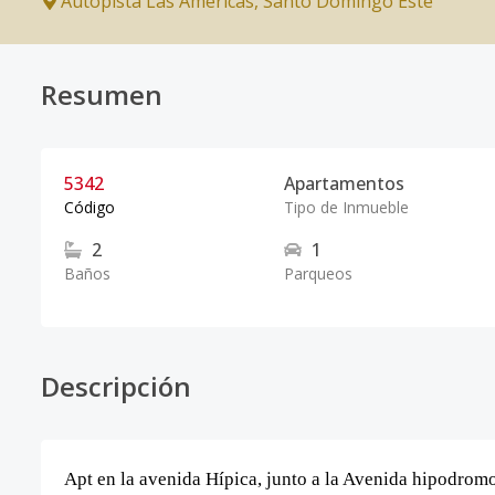
Autopista Las Americas
,
Santo Domingo Este
Resumen
5342
Apartamentos
Código
Tipo de Inmueble
2
1
Baños
Parqueos
Descripción
Apt en la avenida Hípica, junto a la Avenida hipodromo