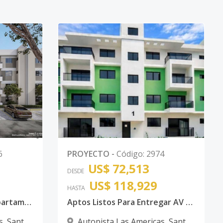
0
6
PROYECTO
-
Código
:
2974
US$ 72,513
DESDE
US$ 118,929
HASTA
Elegante proyecto de apartamentos en la marginal de las americas
Aptos Listos Para Entregar AV Hipica
s
,
Santo
Autopista Las Americas
,
Santo