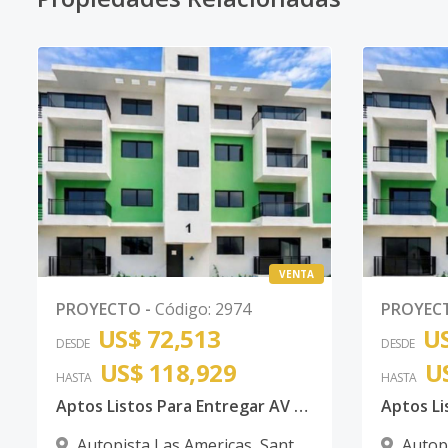
VENTA
PROYECTO
-
Código
:
2974
PROYEC
US$ 72,513
US
DESDE
DESDE
US$ 118,929
U
HASTA
HASTA
Aptos Listos Para Entregar AV Hipica
Autopista Las Americas
,
Santo
Autop