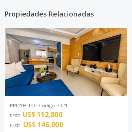
Propiedades Relacionadas
PROYECTO
-
Código
:
3021
US$ 112,800
DESDE
US$ 146,000
HASTA