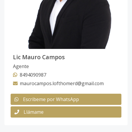
Lic Mauro Campos
Agente
8494090987
maurocampos.lofthomerd@gmail.com
Escribeme por WhatsApp
Llámame