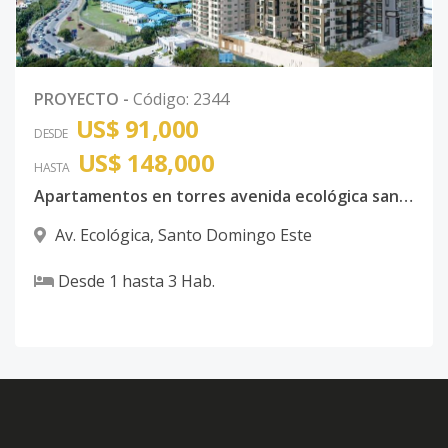
PROYECTO
-
Código
:
2344
US$ 91,000
DESDE
US$ 148,000
HASTA
Apartamentos en torres avenida ecológica santo domingo este
Av. Ecológica
,
Santo Domingo Este
Desde
1
hasta
3
Hab.