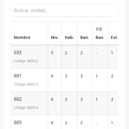
1/2
Nombre
Niv.
Hab.
Ban.
Ban.
Est.
m
503
5
2
2
-
1
9
Código
4620
-2
601
6
3
3
1
2
1
Código
4620
-3
602
6
3
3
1
2
16
Código
4620
-4
603
6
2
2
-
1
9