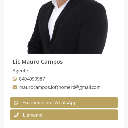
Lic Mauro Campos
Agente
8494090987
maurocampos.lofthomerd@gmail.com
Escribeme por WhatsApp
Llámame