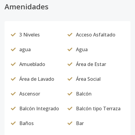
802
Amenidades
8
3
3
1
2
16
Código
4620
-11
803
8
2
2
-
1
9
3 Niveles
Acceso Asfaltado
Código
4620
-12
agua
Agua
804
8
3
3
1
2
1
Código
4620
-13
Amueblado
Área de Estar
901
9
3
3
1
2
1
Área de Lavado
Área Social
Código
4620
-14
Ascensor
Balcón
902
9
3
3
1
2
16
Balcón Integrado
Balcón tipo Terraza
Código
4620
-15
Baños
Bar
903
9
2
2
-
1
9