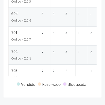
Código
4620
-5
604
3
3
3
1
-
1
Código
4620
-6
701
7
3
3
1
2
1
Código
4620
-7
702
7
3
3
1
2
16
Código
4620
-8
703
7
2
2
-
1
9
Código
4620
-9
Vendido
Reservado
Bloqueada
801
8
3
3
1
2
1
Código
4620
-10