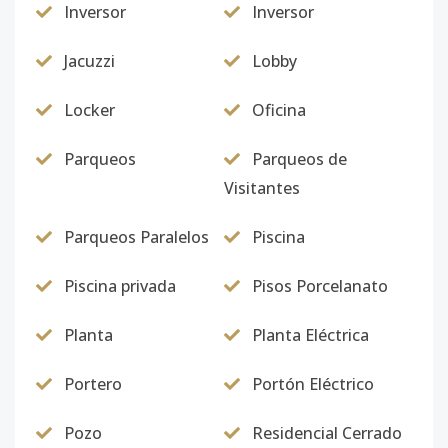
2202
Inversor
22
3
Inversor
3
1
3
2
Código
4620
-22
Jacuzzi
Lobby
2203
22
3
3
1
2
1
Locker
Oficina
Código
4620
-23
Parqueos
Parqueos de
502
5
3
3
1
2
15
Visitantes
Código
4620
-1
Parqueos Paralelos
Piscina
Piscina privada
Pisos Porcelanato
Planta
Planta Eléctrica
Portero
Portón Eléctrico
Pozo
Residencial Cerrado