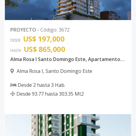
PROYECTO
-
Código
:
3672
US$ 197,000
DESDE
US$ 865,000
HASTA
Alma Rosa I Santo Domingo Este, Apartamentos de 1,2 y 3 habitaciones Aibnb Friendly
Alma Rosa I
,
Santo Domingo Este
Desde
2
hasta
3
Hab.
Desde
93.77
hasta
303.35
Mt2