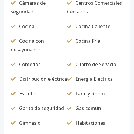
Código
4620
-16
Cámaras de
Centros Comerciales
seguridad
Cercanos
904
9
3
3
1
2
1
Código
4620
-17
Cocina
Cocina Caliente
2502
25
3
3
2
3
2
Cocina con
Cocina Fría
desayunador
Código
4620
-18
2501
Comedor
Cuarto de Servicio
25
3
3
2
3
1
Código
4620
-19
Distribución eléctrica
Energia Electrica
2503
25
3
3
2
3
1
Estudio
Family Room
Código
4620
-20
Garita de seguridad
Gas común
2201
22
3
3
1
2
1
Código
4620
-21
Gimnasio
Habitaciones