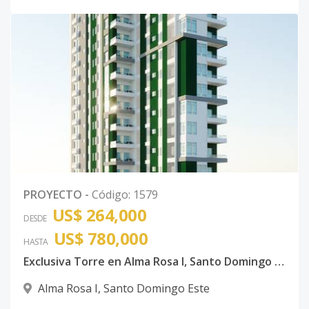
PROYECTO
-
Código
:
1579
US$ 264,000
DESDE
US$ 780,000
HASTA
Exclusiva Torre en Alma Rosa I, Santo Domingo Este
Alma Rosa I
,
Santo Domingo Este