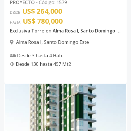
PROYECTO
-
Código
:
1579
D-12
US$ 264,000
12
2
2
1
1
7
DESDE
Código
4666
-56
US$ 780,000
HASTA
Exclusiva Torre en Alma Rosa I, Santo Domingo Este
D-13
13
2
2
1
1
9
Código
Alma Rosa I
4666
-57
,
Santo Domingo Este
Desde
3
hasta
4
Hab.
D-14
14
2
2
1
1
7
Desde
130
hasta
497
Mt2
Código
4666
-59
D-15
15
2
2
1
1
7
Código
4666
-60
D-16
16
2
2
1
1
7
Código
4666
-61
D-17
17
2
2
1
1
7