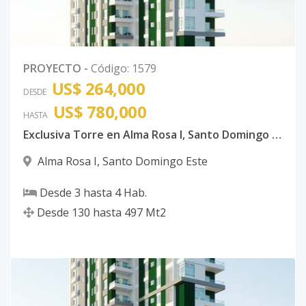
Código
4666
-62
D-18
18
2
2
1
1
7
PROYECTO
-
Código
:
1579
Código
4666
-63
US$ 264,000
DESDE
D-19
19
2
2
1
1
7
US$ 780,000
HASTA
Código
4666
-64
Exclusiva Torre en Alma Rosa I, Santo Domingo Este
D-20
20
2
2
1
1
7
Alma Rosa I
,
Santo Domingo Este
Código
4666
-65
Desde
3
hasta
4
Hab.
Desde
130
hasta
497
Mt2
A-6
6
3
3
1
2
1
Código
4666
-1
C-5
-
-
-
-
-
-
Código
4666
-66