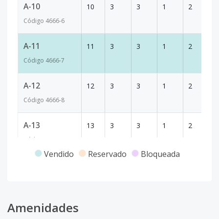
A-10
10
3
3
1
2
1
Código
4666
-6
A-11
11
3
3
1
2
1
Código
4666
-7
A-12
12
3
3
1
2
1
Código
4666
-8
A-13
13
3
3
1
2
1
Código
4666
-9
Vendido
Reservado
Bloqueada
A-14
14
3
3
1
2
1
Código
4666
-10
A-15
Amenidades
15
3
3
1
2
1
Código
4666
-11