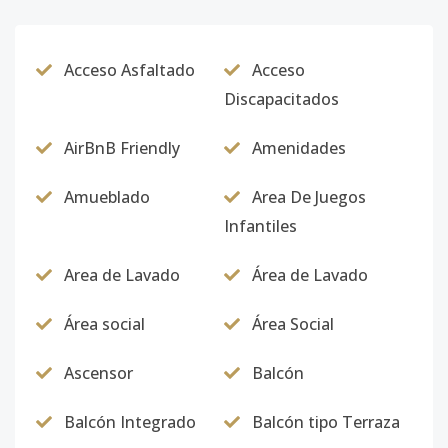
A-16
16
3
3
1
2
1
Acceso Asfaltado
Acceso
Código
4666
-12
Discapacitados
A-17
17
3
3
1
2
1
AirBnB Friendly
Amenidades
Código
4666
-13
Amueblado
Area De Juegos
A-18
18
3
3
1
2
1
Infantiles
Código
4666
-14
Area de Lavado
Área de Lavado
A-19
19
3
3
1
2
1
Área social
Área Social
Código
4666
-15
Ascensor
Balcón
A-20
20
3
3
1
2
1
Código
4666
-16
Balcón Integrado
Balcón tipo Terraza