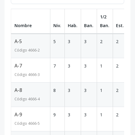
1/2
Nombre
Niv.
Hab.
Ban.
Ban.
Est.
m
A-5
5
3
3
2
2
1
Código
4666
-2
A-7
7
3
3
1
2
1
Código
4666
-3
A-8
8
3
3
1
2
1
Código
4666
-4
A-9
9
3
3
1
2
1
Código
4666
-5