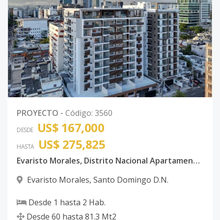
PROYECTO
-
Código
:
3560
US$ 167,000
DESDE
US$ 275,825
HASTA
Evaristo Morales, Distrito Nacional Apartamentos de 1 y 2 habitaciones en Moderna torre
Evaristo Morales
,
Santo Domingo D.N.
Desde
1
hasta
2
Hab.
Desde
60
hasta
81.3
Mt2