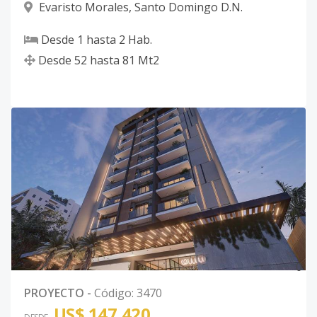
Evaristo Morales
,
Santo Domingo D.N.
Desde
1
hasta
2
Hab.
Desde
52
hasta
81
Mt2
0
PROYECTO
-
Código
:
3470
US$ 147,420