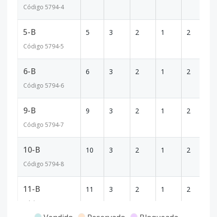
Código
5794
-4
5-B
5
3
2
1
2
1
Código
5794
-5
6-B
6
3
2
1
2
1
Código
5794
-6
9-B
9
3
2
1
2
1
Código
5794
-7
10-B
10
3
2
1
2
1
Código
5794
-8
11-B
11
3
2
1
2
1
Código
5794
-9