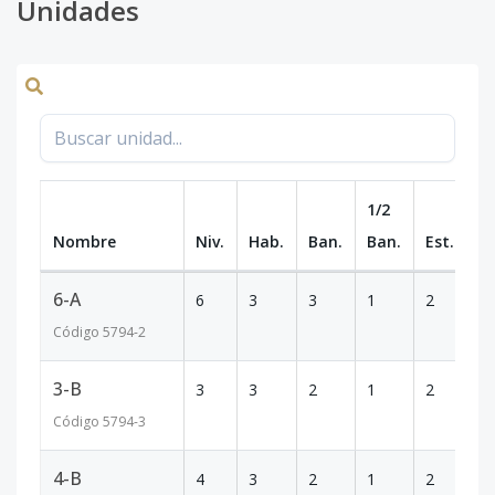
Unidades
1/2
Nombre
Niv.
Hab.
Ban.
Ban.
Est.
m
6-A
6
3
3
1
2
1
Código
5794
-2
3-B
3
3
2
1
2
1
Código
5794
-3
4-B
4
3
2
1
2
1