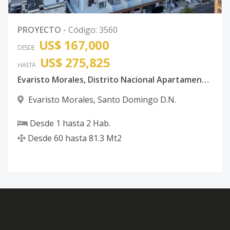
PROYECTO
-
Código
:
3560
US$ 167,000
DESDE
US$ 275,825
HASTA
Evaristo Morales, Distrito Nacional Apartamentos de 1 y 2 habitaciones en Moderna torre
Evaristo Morales
,
Santo Domingo D.N.
Desde
1
hasta
2
Hab.
Desde
60
hasta
81.3
Mt2