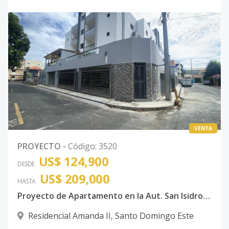
VENTA
PROYECTO
-
Código
:
3520
US$ 124,900
DESDE
US$ 209,000
HASTA
Proyecto de Apartamento en la Aut. San Isidro, antes de la Charles de Gaulle
Residencial Amanda II
,
Santo Domingo Este