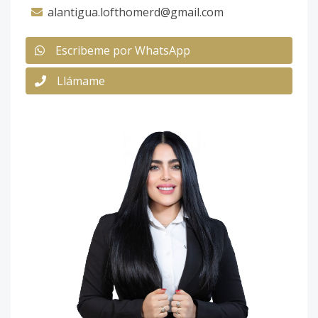
alantigua.lofthomerd@gmail.com
Escribeme por WhatsApp
Llámame