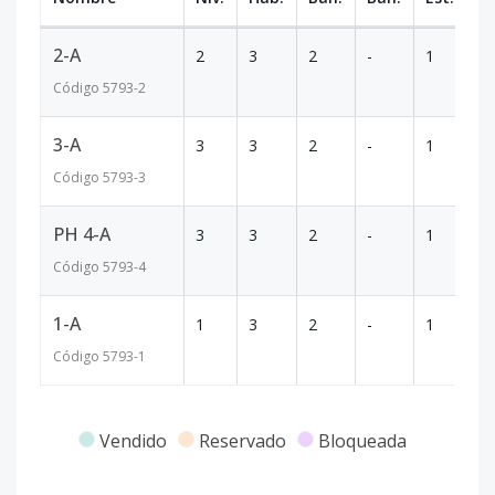
2-A
2
3
2
-
1
1
Código
5793
-2
3-A
3
3
2
-
1
1
Código
5793
-3
PH 4-A
3
3
2
-
1
1
Código
5793
-4
1-A
1
3
2
-
1
9
Código
5793
-1
Vendido
Reservado
Bloqueada