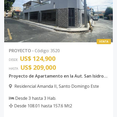
VENTA
PROYECTO
-
Código
:
3520
US$ 124,900
DESDE
US$ 209,000
HASTA
Proyecto de Apartamento en la Aut. San Isidro, antes de la Charles de Gaulle
Residencial Amanda II
,
Santo Domingo Este
Desde
3
hasta
3
Hab.
Desde
108.01
hasta
157.6
Mt2