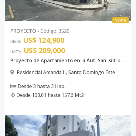
VENTA
PROYECTO
-
Código
:
3520
US$ 124,900
DESDE
US$ 209,000
HASTA
Proyecto de Apartamento en la Aut. San Isidro, antes de la Charles de Gaulle
Residencial Amanda II
,
Santo Domingo Este
Desde
3
hasta
3
Hab.
Desde
108.01
hasta
157.6
Mt2