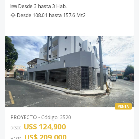
Desde
3
hasta
3
Hab.
Desde
108.01
hasta
157.6
Mt2
VENTA
PROYECTO
-
Código
:
3520
US$ 124,900
DESDE
US$ 209,000
HASTA