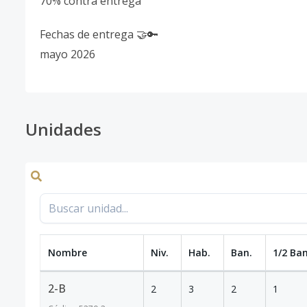
70% contra entrega
Fechas de entrega 🤝🔑
mayo 2026
Unidades
Nombre
Niv.
Hab.
Ban.
1/2 Ban
2-B
2
3
2
1