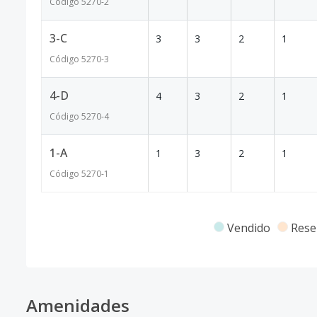
Código
5270
-2
3-C
3
3
2
1
Código
5270
-3
4-D
4
3
2
1
Código
5270
-4
1-A
1
3
2
1
Código
5270
-1
Vendido
Rese
Amenidades