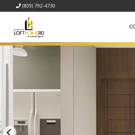
(809) 792-4730
C