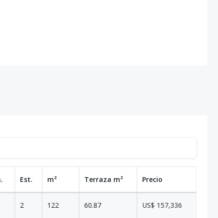
.
Est.
m²
Terraza
m²
Precio
2
122
60.87
US$ 157,336