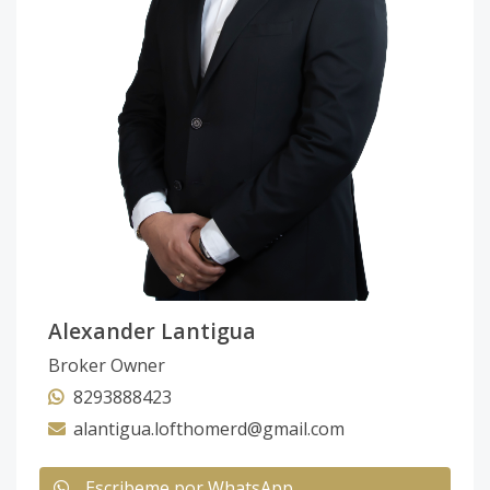
Alexander Lantigua
Broker Owner
8293888423
alantigua.lofthomerd@gmail.com
Escribeme por WhatsApp