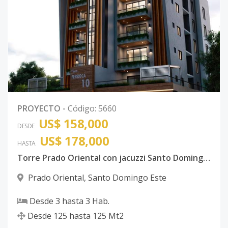
PROYECTO
-
Código
:
5660
US$ 158,000
DESDE
US$ 178,000
HASTA
Torre Prado Oriental con jacuzzi Santo Domingo Este con ancestor
Prado Oriental
,
Santo Domingo Este
Desde
3
hasta
3
Hab.
Desde
125
hasta
125
Mt2