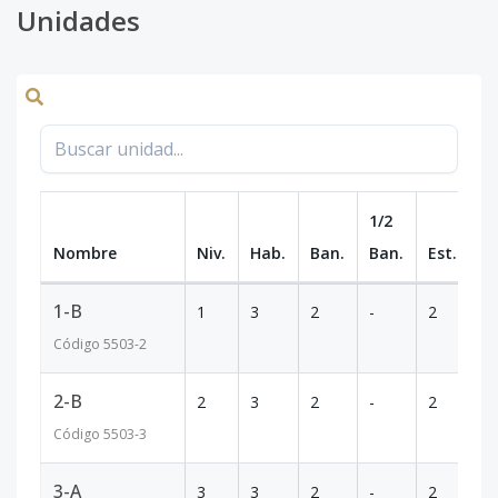
Unidades
1/2
Nombre
Niv.
Hab.
Ban.
Ban.
Est.
m
1-B
1
3
2
-
2
1
Código
5503
-2
2-B
2
3
2
-
2
1
Código
5503
-3
3-A
3
3
2
-
2
1