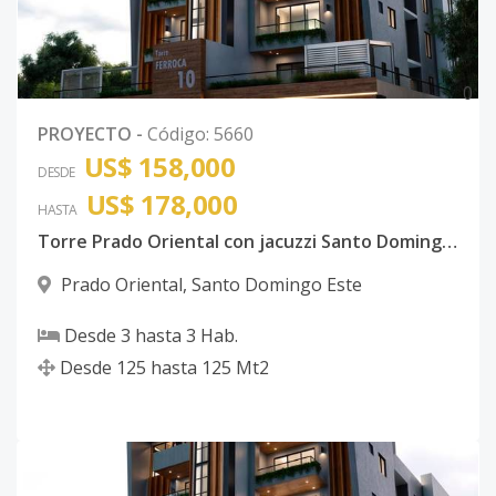
0
PROYECTO
-
Código
:
5660
US$ 158,000
DESDE
US$ 178,000
HASTA
Torre Prado Oriental con jacuzzi Santo Domingo Este con ancestor
Prado Oriental
,
Santo Domingo Este
Desde
3
hasta
3
Hab.
Desde
125
hasta
125
Mt2