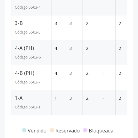
Código
5503
-4
3-B
3
3
2
-
2
1
Código
5503
-5
4-A (PH)
4
3
2
-
2
1
Código
5503
-6
4-B (PH)
4
3
2
-
2
1
Código
5503
-7
1-A
1
3
2
-
2
1
Código
5503
-1
Vendido
Reservado
Bloqueada