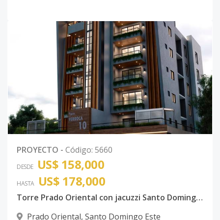
PROYECTO
-
Código
:
5660
US$ 158,000
DESDE
US$ 178,000
HASTA
Torre Prado Oriental con jacuzzi Santo Domingo Este con ancestor
Prado Oriental
,
Santo Domingo Este