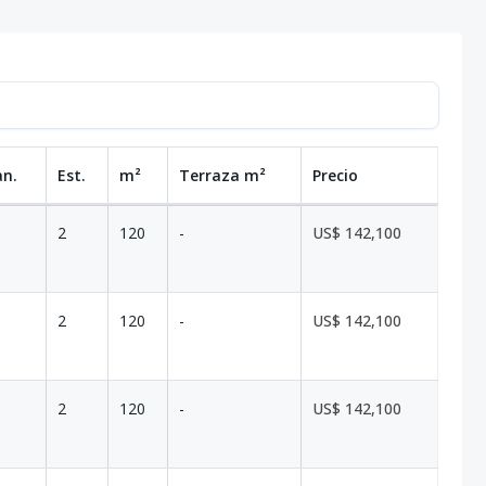
an.
Est.
m²
Terraza
m²
Precio
2
120
-
US$ 142,100
2
120
-
US$ 142,100
2
120
-
US$ 142,100