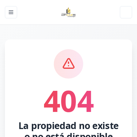
Toggle navigation menu
Toggl
404
La propiedad no existe
o no está disponible