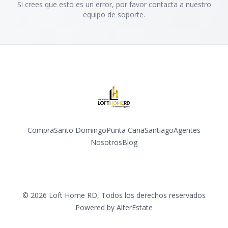
Si crees que esto es un error, por favor contacta a nuestro
equipo de soporte.
Compra
Santo Domingo
Punta Cana
Santiago
Agentes
Nosotros
Blog
Facebook
Instagram
YouTube
©
2026
Loft Home RD
,
Todos los derechos reservados
Powered by
AlterEstate