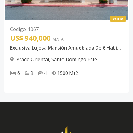
VENTA
Código
:
1067
US$ 940,000
VENTA
Exclusiva Lujosa Mansión Amueblada De 6 Habitaciones Ubicada En Prado Oriental
Prado Oriental
,
Santo Domingo Este
6
9
4
1500
Mt2