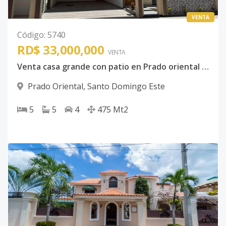
VENTA
Código
:
5740
RD$ 33,000,000
VENTA
Venta casa grande con patio en Prado oriental cinco habitaciones
Prado Oriental
,
Santo Domingo Este
5
5
4
475
Mt2