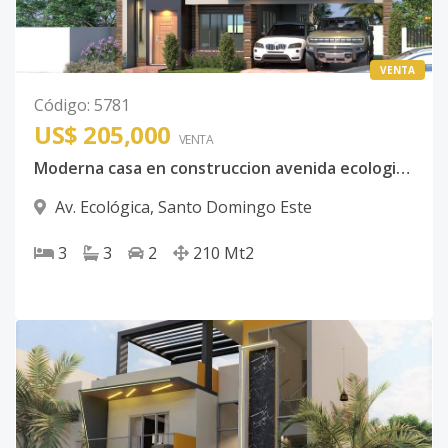
VENTA
Código
:
5781
US$ 205,000
VENTA
Moderna casa en construccion avenida ecologica Farallon
Av. Ecológica
,
Santo Domingo Este
3
3
2
210
Mt2