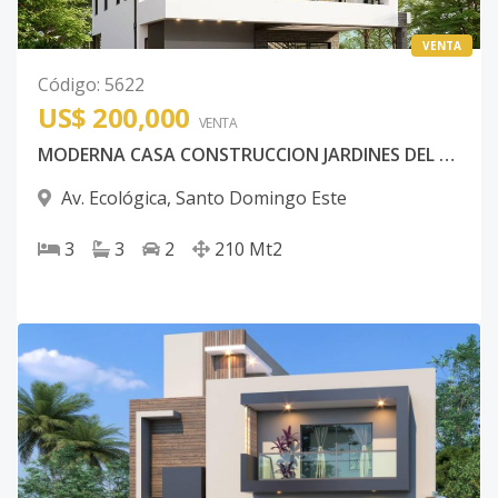
VENTA
Código
:
5622
US$ 200,000
VENTA
MODERNA CASA CONSTRUCCION JARDINES DEL FARALLON
Av. Ecológica
,
Santo Domingo Este
3
3
2
210
Mt2