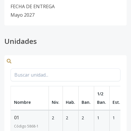
FECHA DE ENTREGA
Mayo 2027
Unidades
1/2
Nombre
Niv.
Hab.
Ban.
Ban.
Est.
m
01
2
2
2
1
1
1
Código
5868
-1