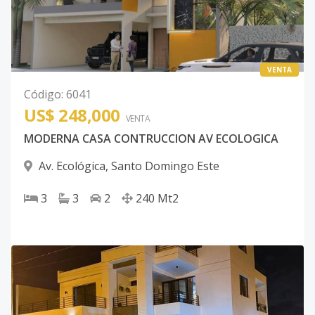
VENTA
Código
:
6041
US$ 248,000
VENTA
MODERNA CASA CONTRUCCION AV ECOLOGICA
Av. Ecológica
,
Santo Domingo Este
3
3
2
240
Mt2