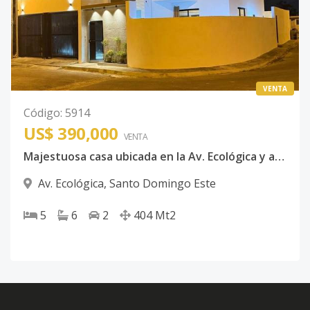
VENTA
Código
:
5914
US$ 390,000
VENTA
Majestuosa casa ubicada en la Av. Ecológica y acceso por las Americas
Av. Ecológica
,
Santo Domingo Este
5
6
2
404
Mt2