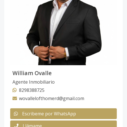
William Ovalle
Agente Inmobiliario
8298388725
wovallelofthomerd@gmail.com
Escribeme por WhatsApp
Llámame