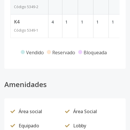
Código
5349
-2
K4
4
1
1
1
1
66
Código
5349
-1
Vendido
Reservado
Bloqueada
Amenidades
Área social
Área Social
Equipado
Lobby