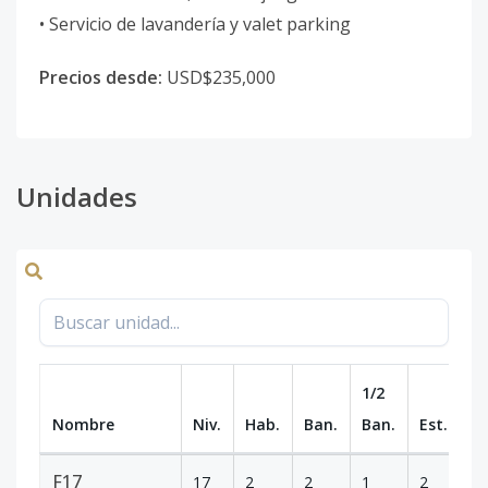
• Servicio de lavandería y valet parking
Precios desde:
USD$235,000
Unidades
1/2
Nombre
Niv.
Hab.
Ban.
Ban.
Est.
m
F17
17
2
2
1
2
17