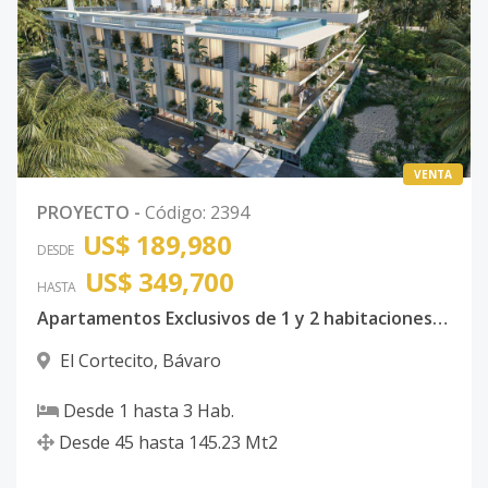
VENTA
PROYECTO
-
Código
:
2394
US$ 189,980
DESDE
US$ 349,700
HASTA
Apartamentos Exclusivos de 1 y 2 habitaciones en Bávaro Punta Cana
El Cortecito
,
Bávaro
Desde
1
hasta
3
Hab.
Desde
45
hasta
145.23
Mt2