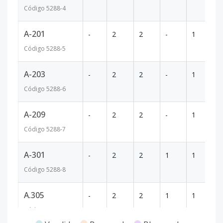
Código
5288
-4
A-201
-
2
2
-
1
70
Código
5288
-5
A-203
-
2
2
-
1
70
Código
5288
-6
A-209
-
2
2
-
1
70
Código
5288
-7
A-301
-
2
2
1
1
76
Código
5288
-8
A.305
-
2
2
1
1
76
Código
5288
-9