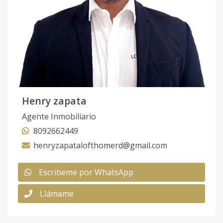
Henry zapata
Agente Inmobiliario
8092662449
henryzapatalofthomerd@gmail.com
Escribeme por WhatsApp
Llámame