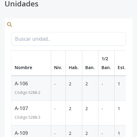
Unidades
1/2
Nombre
Niv.
Hab.
Ban.
Ban.
Est.
m
A-106
-
2
2
-
1
70
Código
5288
-2
A-107
-
2
2
-
1
70
Código
5288
-3
A-109
-
2
2
-
1
70