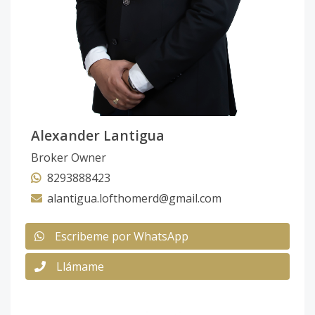
Alexander Lantigua
Broker Owner
8293888423
alantigua.lofthomerd@gmail.com
Escribeme por WhatsApp
Llámame