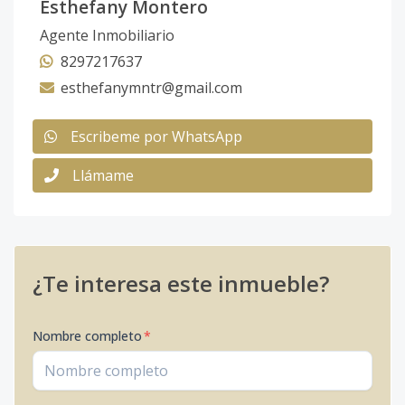
Esthefany Montero
Agente Inmobiliario
8297217637
esthefanymntr@gmail.com
Escribeme por WhatsApp
Llámame
¿Te interesa este inmueble?
Nombre completo
*