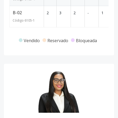
B-02
2
3
2
-
1
10
Código
6105
-1
Vendido
Reservado
Bloqueada