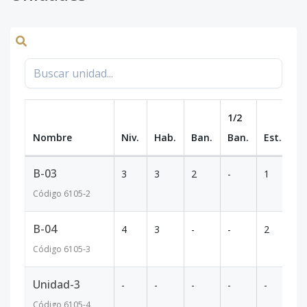
1/2
Nombre
Niv.
Hab.
Ban.
Ban.
Est.
m
B-03
3
3
2
-
1
10
Código
6105
-2
B-04
4
3
-
-
2
10
Código
6105
-3
Unidad-3
-
-
-
-
-
-
Código
6105
-4