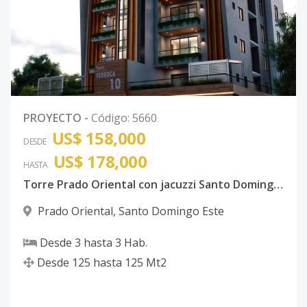
PROYECTO
-
Código
:
5660
US$ 158,000
DESDE
US$ 178,000
HASTA
Torre Prado Oriental con jacuzzi Santo Domingo Este con ancestor
Prado Oriental
,
Santo Domingo Este
Desde
3
hasta
3
Hab.
Desde
125
hasta
125
Mt2