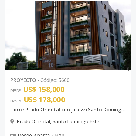
0
PROYECTO
-
Código
:
5660
US$ 158,000
DESDE
US$ 178,000
HASTA
Torre Prado Oriental con jacuzzi Santo Domingo Este con ancestor
Prado Oriental
,
Santo Domingo Este
Desde
3
hasta
3
Hab.