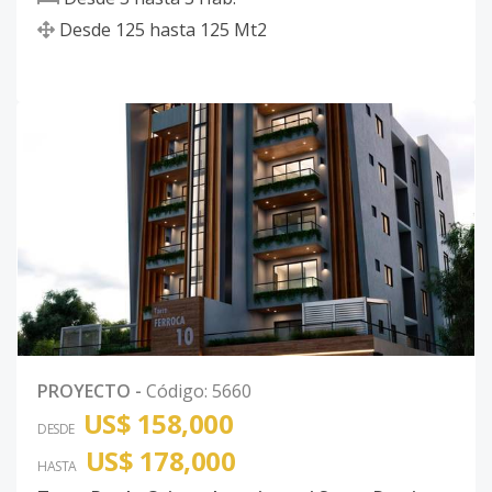
Desde
125
hasta
125
Mt2
PROYECTO
-
Código
:
5660
US$ 158,000
DESDE
US$ 178,000
HASTA