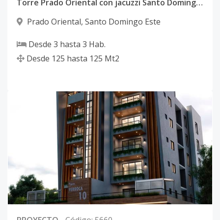
Torre Prado Oriental con jacuzzi Santo Domingo Este con ancestor
Prado Oriental
,
Santo Domingo Este
Desde
3
hasta
3
Hab.
Desde
125
hasta
125
Mt2
PROYECTO
-
Código
:
5660