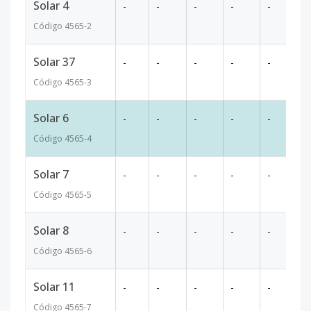
Solar 4
-
-
-
-
-
66
Código
4565
-2
Solar 37
-
-
-
-
-
62
Código
4565
-3
Solar 6
-
-
-
-
-
87
Código
4565
-4
Solar 7
-
-
-
-
-
80
Código
4565
-5
Solar 8
-
-
-
-
-
82
Código
4565
-6
Solar 11
-
-
-
-
-
51
Código
4565
-7