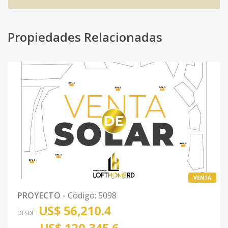
Propiedades Relacionadas
VENTA
PROYECTO
-
Código
:
5098
US$ 56,210.4
DESDE
US$ 120,345.6