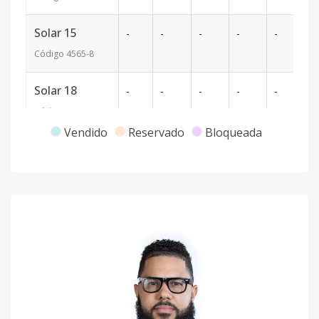
Solar 15
-
-
-
-
-
81
Código
4565
-8
Solar 18
-
-
-
-
-
82
Código
4565
-9
Vendido
Reservado
Bloqueada
Solar 36
-
-
-
-
-
64
Código
4565
-10
Solar 39
-
-
-
-
-
10
Código
4565
-11
Solar 38
-
-
-
-
-
63
Código
4565
-1