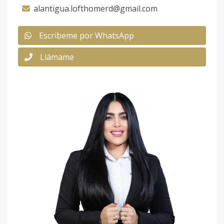
alantigua.lofthomerd@gmail.com
Escribeme por WhatsApp
Llámame