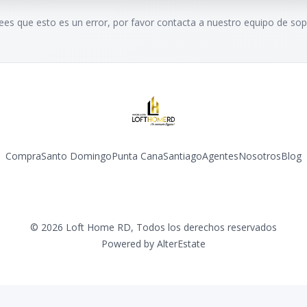
rees que esto es un error, por favor contacta a nuestro equipo de sop
Compra
Santo Domingo
Punta Cana
Santiago
Agentes
Nosotros
Blog
Facebook
Instagram
YouTube
©
2026
Loft Home RD
,
Todos los derechos reservados
Powered by
AlterEstate