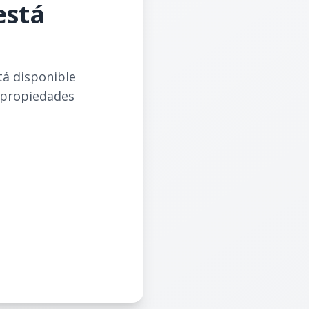
está
tá disponible
 propiedades