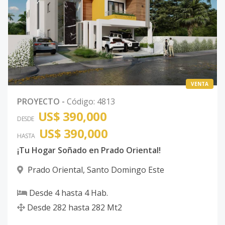
VENTA
PROYECTO
-
Código
:
4813
US$ 390,000
DESDE
US$ 390,000
HASTA
¡Tu Hogar Soñado en Prado Oriental!
Prado Oriental
,
Santo Domingo Este
Desde
4
hasta
4
Hab.
Desde
282
hasta
282
Mt2