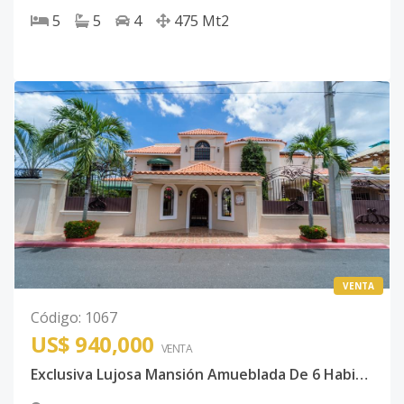
5
5
4
475
Mt2
VENTA
Código
:
1067
US$ 940,000
VENTA
Exclusiva Lujosa Mansión Amueblada De 6 Habitaciones Ubicada En Prado Oriental