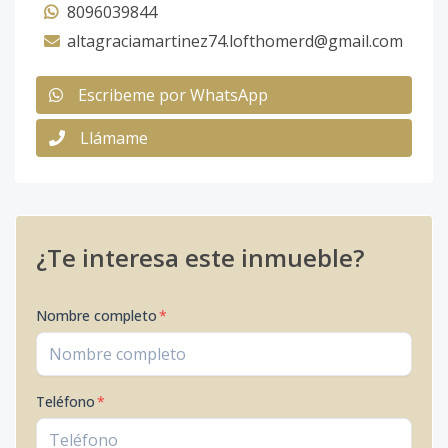
8096039844
altagraciamartinez74.lofthomerd@gmail.com
Escribeme por WhatsApp
Llámame
¿Te interesa este inmueble?
Nombre completo
*
Teléfono
*