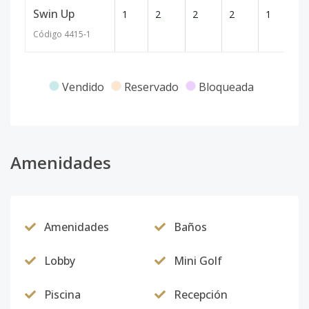
Swin Up
1
2
2
2
1
1
Código
4415
-1
Vendido
Reservado
Bloqueada
Amenidades
Amenidades
Baños
Lobby
Mini Golf
Piscina
Recepción