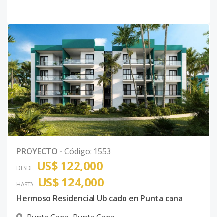
PROYECTO
-
Código
:
1553
US$ 122,000
DESDE
US$ 124,000
HASTA
Hermoso Residencial Ubicado en Punta cana
Punta Cana
,
Punta Cana