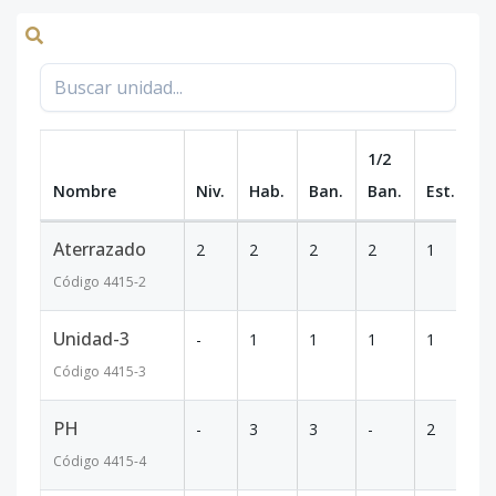
1/2
Nombre
Niv.
Hab.
Ban.
Ban.
Est.
m
Aterrazado
2
2
2
2
1
1
Código
4415
-2
Unidad-3
-
1
1
1
1
7
Código
4415
-3
PH
-
3
3
-
2
2
Código
4415
-4