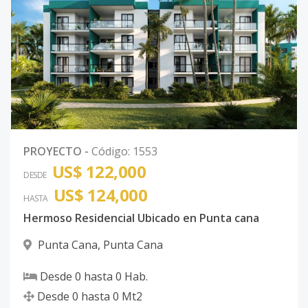
PROYECTO
-
Código
:
1553
US$ 122,000
DESDE
US$ 124,000
HASTA
Hermoso Residencial Ubicado en Punta cana
Punta Cana
,
Punta Cana
Desde
0
hasta
0
Hab.
Desde
0
hasta
0
Mt2