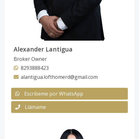
Alexander Lantigua
Broker Owner
8293888423
alantigua.lofthomerd@gmail.com
Escribeme por WhatsApp
Llámame