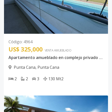
Código
:
4964
US$ 325,000
VENTA AMUEBLADO
Apartamento amueblado en complejo privado de punta cana con playa y campo de golf
Punta Cana
,
Punta Cana
2
2
3
130
Mt2