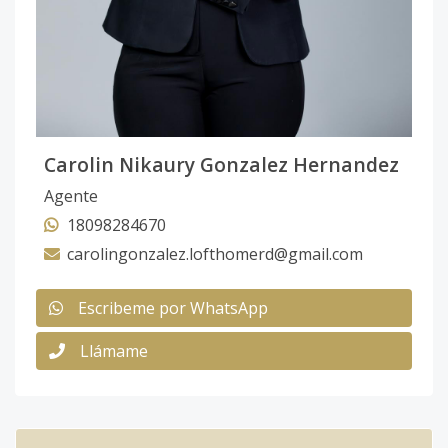
Carolin Nikaury Gonzalez Hernandez
Agente
18098284670
carolingonzalez.lofthomerd@gmail.com
Escribeme por WhatsApp
Llámame