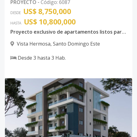
PROYECTO
-
Código
:
6087
US$ 8,750,000
DESDE
US$ 10,800,000
HASTA
Proyecto exclusivo de apartamentos listos para entrega
Vista Hermosa
,
Santo Domingo Este
Desde
3
hasta
3
Hab.