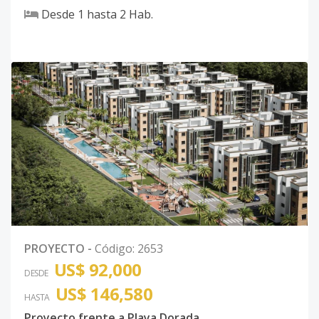
Desde
1
hasta
2
Hab.
PROYECTO
-
Código
:
2653
US$ 92,000
DESDE
US$ 146,580
HASTA
Proyecto frente a Playa Dorada