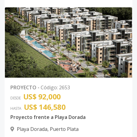
PROYECTO
-
Código
:
2653
US$ 92,000
DESDE
US$ 146,580
HASTA
Proyecto frente a Playa Dorada
Playa Dorada
,
Puerto Plata