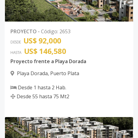
PROYECTO
-
Código
:
2653
US$ 92,000
DESDE
US$ 146,580
HASTA
Proyecto frente a Playa Dorada
Playa Dorada
,
Puerto Plata
Desde
1
hasta
2
Hab.
Desde
55
hasta
75
Mt2