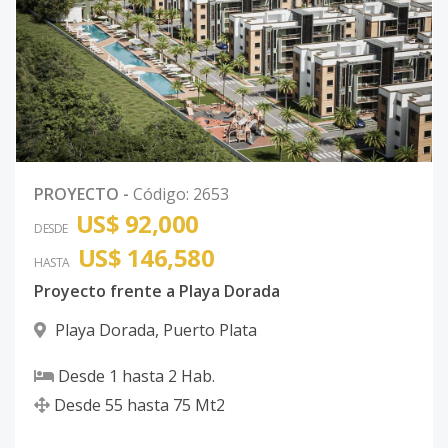
PROYECTO
-
Código
:
2653
US$ 92,000
DESDE
US$ 146,580
HASTA
Proyecto frente a Playa Dorada
Playa Dorada
,
Puerto Plata
Desde
1
hasta
2
Hab.
Desde
55
hasta
75
Mt2