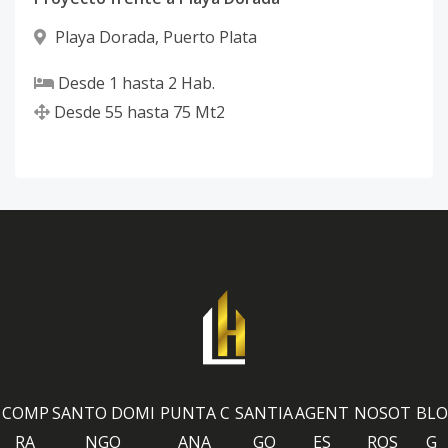
Playa Dorada
,
Puerto Plata
Desde
1
hasta
2
Hab.
Desde
55
hasta
75
Mt2
COMP
SANTO DOMI
PUNTA C
SANTIA
AGENT
NOSOT
BLO
RA
NGO
ANA
GO
ES
ROS
G