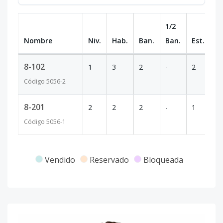
1/2
Nombre
Niv.
Hab.
Ban.
Ban.
Est.
m
8-102
1
3
2
-
2
1
Código
5056
-2
8-201
2
2
2
-
1
8
Código
5056
-1
Vendido
Reservado
Bloqueada