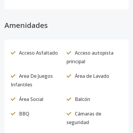
Código
5668
-9
Apartamento
Amenidades
-
3
2
-
1
-
102 Edificio J
Código
5668
-10
Acceso Asfaltado
Acceso autopista
Edificio J
-
3
2
-
1
-
principal
Apartamento
102
Area De Juegos
Área de Lavado
Código
5668
-11
Infantiles
Área Social
Balcón
BBQ
Cámaras de
seguridad