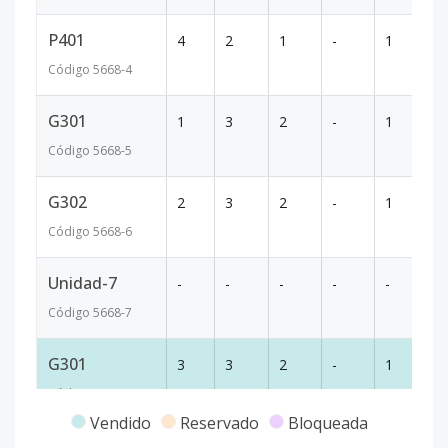
P401
4
2
1
-
1
64
Código
5668
-4
G301
1
3
2
-
1
90
Código
5668
-5
G302
2
3
2
-
1
90
Código
5668
-6
Unidad-7
-
-
-
-
-
-
Código
5668
-7
G301
3
3
2
-
1
90
Código
5668
-8
Vendido
Reservado
Bloqueada
G401
4
3
2
-
1
90