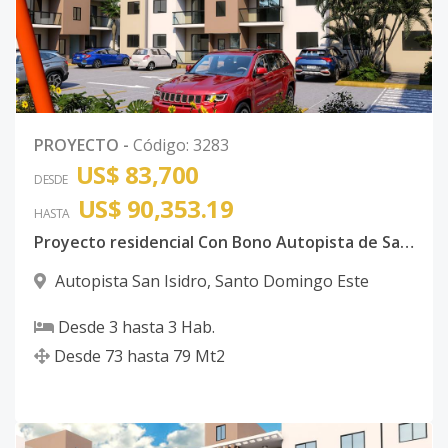
PROYECTO
-
Código
:
3283
US$ 83,700
DESDE
US$ 90,353.19
HASTA
Proyecto residencial Con Bono Autopista de San Isidro
Autopista San Isidro
,
Santo Domingo Este
Desde
3
hasta
3
Hab.
Desde
73
hasta
79
Mt2