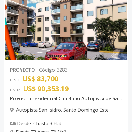
PROYECTO
-
Código
:
3283
US$ 83,700
DESDE
US$ 90,353.19
HASTA
Proyecto residencial Con Bono Autopista de San Isidro
Autopista San Isidro
,
Santo Domingo Este
Desde
3
hasta
3
Hab.
Desde
73
hasta
79
Mt2