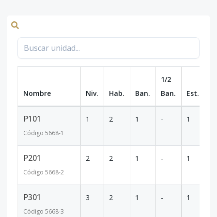
1/2
Nombre
Niv.
Hab.
Ban.
Ban.
Est.
m
P101
1
2
1
-
1
64
Código
5668
-1
P201
2
2
1
-
1
64
Código
5668
-2
P301
3
2
1
-
1
64
Código
5668
-3