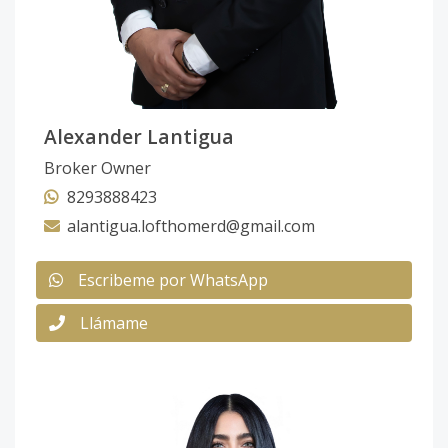
Alexander Lantigua
Broker Owner
8293888423
alantigua.lofthomerd@gmail.com
Escribeme por WhatsApp
Llámame