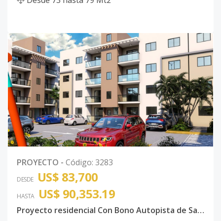
PROYECTO
-
Código
:
3283
US$ 83,700
DESDE
US$ 90,353.19
HASTA
Proyecto residencial Con Bono Autopista de San Isidro