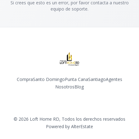
Si crees que esto es un error, por favor contacta a nuestro
equipo de soporte.
Compra
Santo Domingo
Punta Cana
Santiago
Agentes
Nosotros
Blog
Facebook
Instagram
YouTube
©
2026
Loft Home RD
,
Todos los derechos reservados
Powered by
AlterEstate