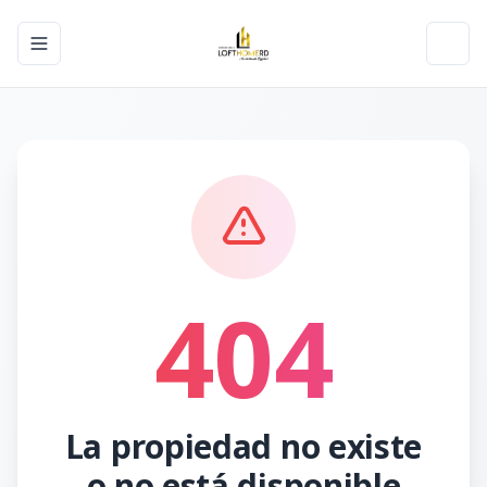
Toggle navigation menu
Toggl
404
La propiedad no existe
o no está disponible