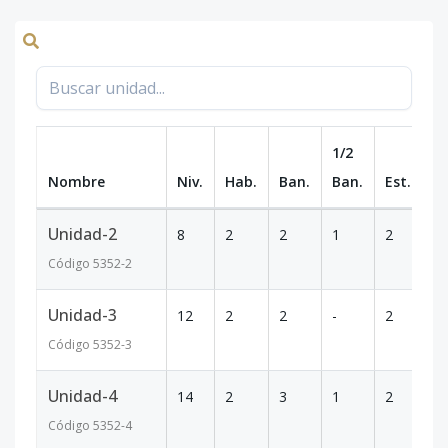
1/2
Nombre
Niv.
Hab.
Ban.
Ban.
Est.
m
Unidad-2
8
2
2
1
2
1
Código
5352
-2
Unidad-3
12
2
2
-
2
9
Código
5352
-3
Unidad-4
14
2
3
1
2
1
Código
5352
-4