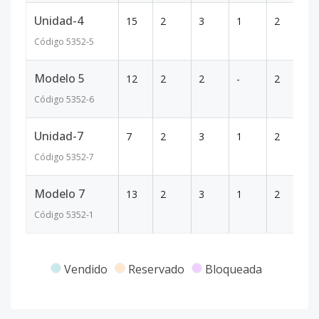
Unidad-4
15
2
3
1
2
1
Código
5352
-5
Modelo 5
12
2
2
-
2
9
Código
5352
-6
Unidad-7
7
2
3
1
2
1
Código
5352
-7
Modelo 7
13
2
3
1
2
1
Código
5352
-1
Vendido
Reservado
Bloqueada