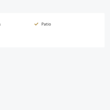
2
140
-
US$ 238,000
s
Patio
2
190
140
US$ 238,000
2
140
-
US$ 238,000
2
190
140
US$ 238,000
2
140
-
US$ 238,000