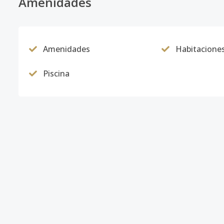
Amenidades
3-302
-
3
2
1
Código
5402
-12
Amenidades
Habitacione
3-302
-
3
2
1
Piscina
Código
5402
-18
3-303
-
3
2
1
Código
5402
-13
3-303
-
3
2
1
Código
5402
-19
3-304
-
3
2
1
Código
5402
-14