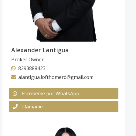
Alexander Lantigua
Broker Owner
8293888423
alantigua.lofthomerd@gmail.com
Escribeme por WhatsApp
Llámame