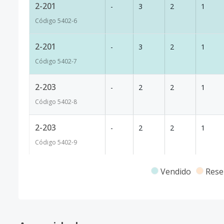
2-201
-
3
2
1
Código
5402
-6
2-201
-
3
2
1
Código
5402
-7
2-203
-
2
2
1
Código
5402
-8
2-203
-
2
2
1
Código
5402
-9
2-204
-
2
2
1
Vendido
Rese
Código
5402
-10
2-205
-
3
2
1
Código
5402
-11