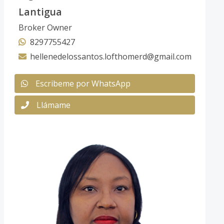
Lantigua
Broker Owner
8297755427
hellenedelossantos.lofthomerd@gmail.com
Escribeme por WhatsApp
Llámame