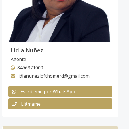
Lidia Nuñez
Agente
8496371000
lidianunezlofthomerd@gmail.com
Escribeme por WhatsApp
Llámame