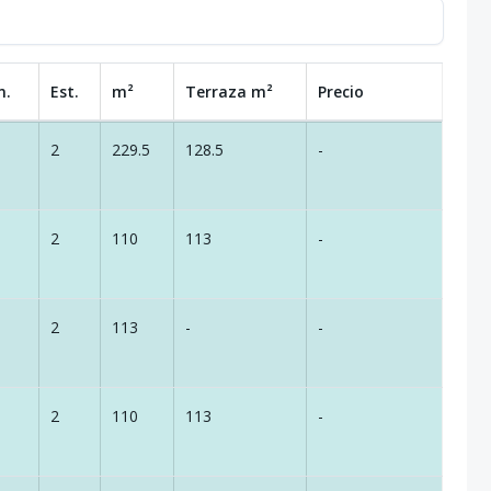
n.
Est.
m²
Terraza
m²
Precio
2
229.5
128.5
-
2
110
113
-
2
113
-
-
2
110
113
-