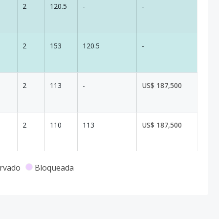
2
120.5
-
-
2
153
120.5
-
2
113
-
US$ 187,500
2
110
113
US$ 187,500
2
110
113
US$ 187,500
rvado
Bloqueada
2
255
128.5
-