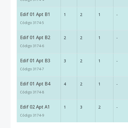
Edif 01 Apt B1
1
2
1
-
Código
3174
-5
Edif 01 Apt B2
2
2
1
-
Código
3174
-6
Edif 01 Apt B3
3
2
1
-
Código
3174
-7
Edif 01 Apt B4
4
2
1
-
Código
3174
-8
Edif 02 Apt A1
1
3
2
-
Código
3174
-9