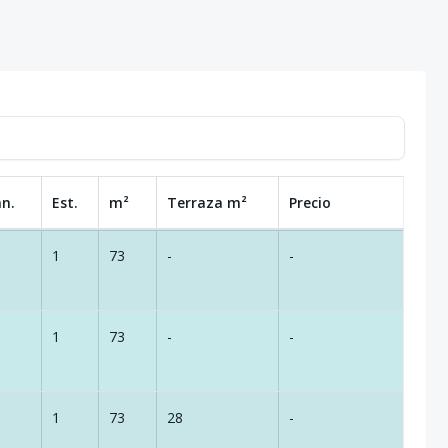
an.
Est.
m²
Terraza
m²
Precio
1
73
-
-
1
73
-
-
1
73
28
-