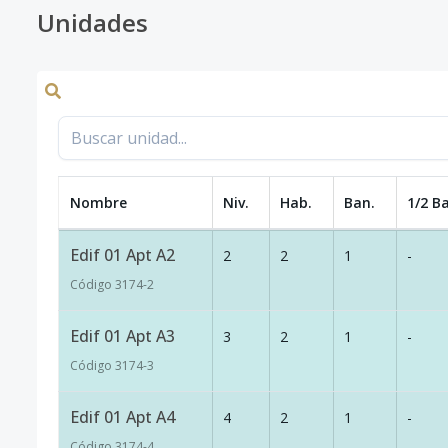
Unidades
Nombre
Niv.
Hab.
Ban.
1/2 B
Edif 01 Apt A2
2
2
1
-
Código
3174
-2
Edif 01 Apt A3
3
2
1
-
Código
3174
-3
Edif 01 Apt A4
4
2
1
-
Código
3174
-4