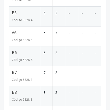
Código
5828
-3
B5
5
2
-
-
-
9
Código
5828
-4
A6
6
3
-
-
-
17
Código
5828
-5
B6
6
2
-
-
-
9
Código
5828
-6
B7
7
2
-
-
-
9
Código
5828
-7
B8
8
2
-
-
-
9
Código
5828
-8