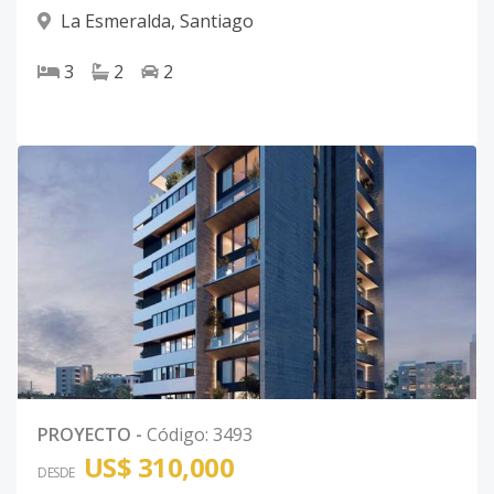
La Esmeralda
,
Santiago
3
2
2
PROYECTO
-
Código
:
3493
US$ 310,000
DESDE