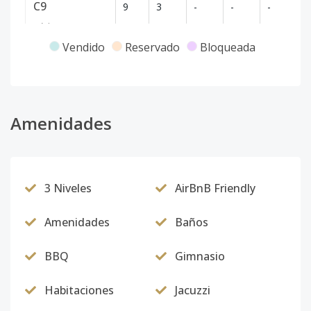
C9
9
3
-
-
-
12
Código
5828
-9
Vendido
Reservado
Bloqueada
B10
10
2
-
-
-
9
Código
5828
-10
B12
Amenidades
12
2
-
-
-
9
Código
5828
-11
A14
14
3
-
-
-
17
3 Niveles
AirBnB Friendly
Código
5828
-12
Amenidades
Baños
B14
14
2
-
-
-
9
Código
5828
-13
BBQ
Gimnasio
A4
4
3
-
-
-
17
Habitaciones
Jacuzzi
Código
5828
-1