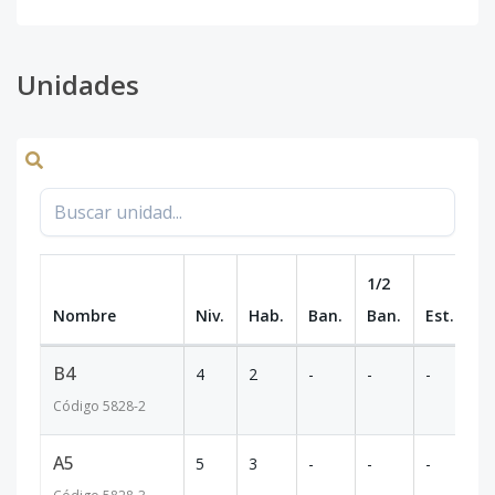
Unidades
1/2
Nombre
Niv.
Hab.
Ban.
Ban.
Est.
m
B4
4
2
-
-
-
9
Código
5828
-2
A5
5
3
-
-
-
17