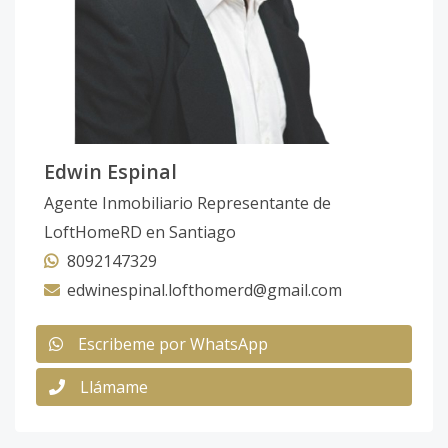
Edwin Espinal
Agente Inmobiliario Representante de
LoftHomeRD en Santiago
8092147329
edwinespinal.lofthomerd@gmail.com
Escribeme por WhatsApp
Llámame