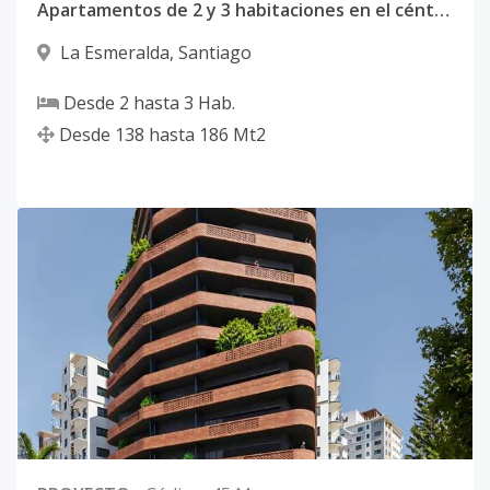
Apartamentos de 2 y 3 habitaciones en el céntrico y exclusivo sector de La Esmeralda en Santiago de los Caballeros
La Esmeralda
,
Santiago
Desde
2
hasta
3
Hab.
Desde
138
hasta
186
Mt2