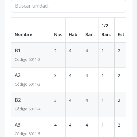
1/2
Nombre
Niv.
Hab.
Ban.
Ban.
Est.
m
B1
2
4
4
1
2
2
Código
6011
-2
A2
3
4
4
1
2
18
Código
6011
-3
B2
3
4
4
1
2
17
Código
6011
-4
A3
4
4
4
1
2
18
Código
6011
-5