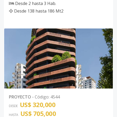
Desde
2
hasta
3
Hab.
Desde
138
hasta
186
Mt2
PROYECTO
-
Código
:
4544
US$ 320,000
DESDE
US$ 705,000
HASTA