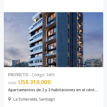
PROYECTO
-
Código
:
3493
US$ 310,000
DESDE
Apartamentos de 2 y 3 habitaciones en el céntrico y exclusivo sector de La Esmeralda en Santiago de los Caballeros
La Esmeralda
,
Santiago