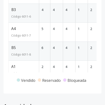
B3
4
4
4
1
2
16
Código
6011
-6
A4
5
4
4
1
2
17
Código
6011
-7
B5
6
4
4
1
2
16
Código
6011
-8
A1
2
4
4
1
2
1
Código
6011
-1
Vendido
Reservado
Bloqueada