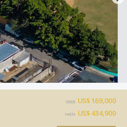
US$ 169,000
DESDE
US$ 434,900
HASTA