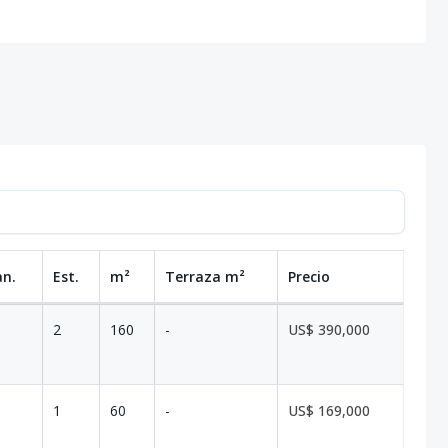
an.
Est.
m²
Terraza
m²
Precio
2
160
-
US$ 390,000
1
60
-
US$ 169,000