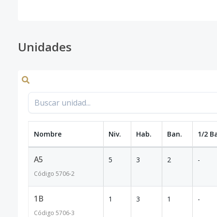
Unidades
Nombre
Niv.
Hab.
Ban.
1/2 B
A5
5
3
2
-
Código
5706
-2
1B
1
3
1
-
Código
5706
-3