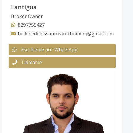
Lantigua
Broker Owner
8297755427
hellenedelossantos.lofthomerd@gmail.com
Escribeme por WhatsApp
Llámame