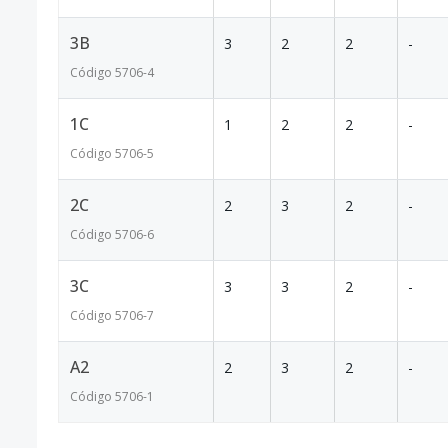
3B
3
2
2
-
Código
5706
-4
1C
1
2
2
-
Código
5706
-5
2C
2
3
2
-
Código
5706
-6
3C
3
3
2
-
Código
5706
-7
A2
2
3
2
-
Código
5706
-1