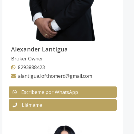
Alexander Lantigua
Broker Owner
8293888423
alantigua.lofthomerd@gmail.com
Escribeme por WhatsApp
Llámame